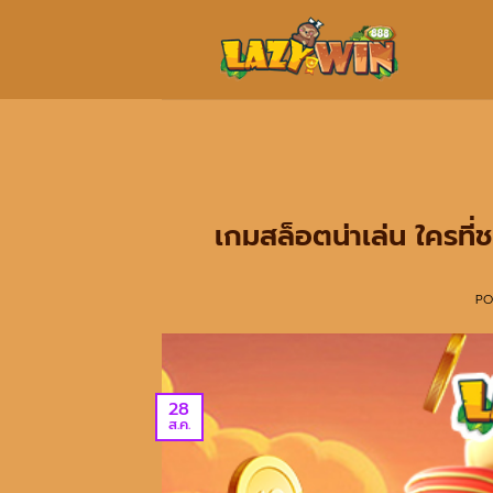
ข้าม
ไป
ยัง
เนื้อหา
เกมสล็อตน่าเล่น ใครที
PO
28
ส.ค.