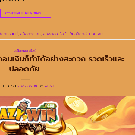
CONTINUE READING
→
็อตทรูมันนี่
,
สล็อตวอเลท
,
สล็อตออนไลน์
,
เว็บสล็อตคืนยอดเสีย
สล็อตออนไลน์
ถอนเงินก็ทำได้อย่างสะดวก รวดเร็วและ
ปลอดภัย
OSTED ON
2025-06-18
BY
ADMIN