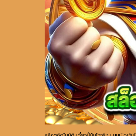
สล็อตอัตโนมัติ เดี๋ยวนี้มันไวจริง แบบเปิดเว็บป