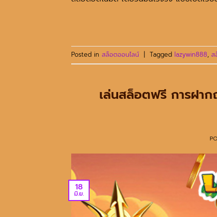
Posted in
สล็อตออนไลน์
|
Tagged
lazywin888
,
สล
เล่นสล็อตฟรี การฝาก
P
18
มิ.ย.