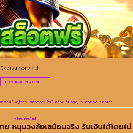
ี่มีความสะดวกส […]
CONTINUE READING
→
็อตค่ายใหญ่ที่สุด
,
สล็อตออนไลน์
,
สล็อตเว็บตรง
,
เว็บสล็อตคืนยอดเสีย
สล็อตออนไลน์
ย หมุนวงล้อเสมือนจริง รับเงินได้โดยไม่