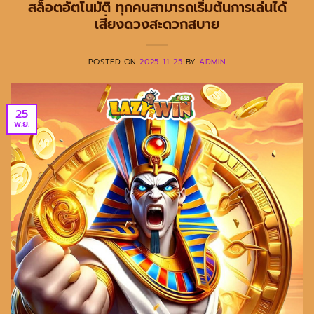
สล็อตอัตโนมัติ ทุกคนสามารถเริ่มต้นการเล่นได้
เสี่ยงดวงสะดวกสบาย
POSTED ON
2025-11-25
BY
ADMIN
25
พ.ย.