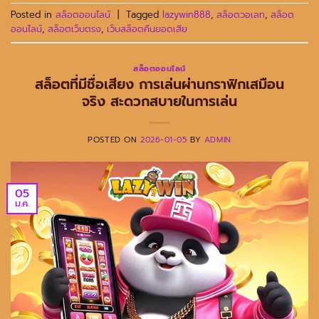
Posted in
สล็อตออนไลน์
|
Tagged
lazywin888
,
สล็อตวอเลท
,
สล็อต
ออนไลน์
,
สล็อตเว็บตรง
,
เว็บสล็อตคืนยอดเสีย
สล็อตออนไลน์
สล็อตที่มีชื่อเสียง การเล่นผ่านกราฟิกเสมือน
จริง สะดวกสบายในการเล่น
POSTED ON
2026-01-05
BY
ADMIN
05
ม.ค.