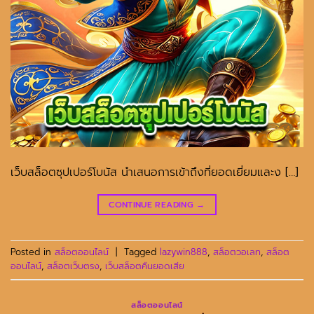
เว็บสล็อตซุปเปอร์โบนัส นำเสนอการเข้าถึงที่ยอดเยี่ยมและง […]
CONTINUE READING
→
Posted in
สล็อตออนไลน์
|
Tagged
lazywin888
,
สล็อตวอเลท
,
สล็อต
ออนไลน์
,
สล็อตเว็บตรง
,
เว็บสล็อตคืนยอดเสีย
สล็อตออนไลน์