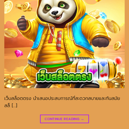
เว็บสล็อตตรง นำเสนอประสบการณ์ที่สะดวกสบายและทันสมัย
สล็ […]
CONTINUE READING
→