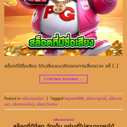
สล็อตที่มีชื่อเสียง ได้เปลี่ยนแนวคิดของการเสี่ยงดวง สล็ […]
CONTINUE READING
→
Posted in
สล็อตออนไลน์
|
Tagged
lazywin888
,
สล็อตทรูมันนี่
,
สล็อตวอ
เลท
,
สล็อตออนไลน์
,
สล็อตเว็บตรง
สล็อตออนไลน์
สล็อตที่ดีที่สุด จัดเต็ม อย่างที่ไม่สามารถหาได้