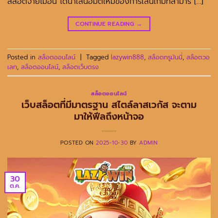
สล็อตจ่ายไม่อั้น ได้นำเสนอมิติใหม่ของการเล่นเกมที่สามาร […]
CONTINUE READING
→
Posted in
สล็อตออนไลน์
|
Tagged
lazywin888
,
สล็อตทรูมันนี่
,
สล็อตวอ
เลท
,
สล็อตออนไลน์
,
สล็อตเว็บตรง
สล็อตออนไลน์
เว็บสล็อตที่มีมาตรฐาน สไตล์ลาสเวกัส จะตาม
มาให้ฟีลถึงหน้าจอ
POSTED ON
2025-10-30
BY
ADMIN
30
ต.ค.