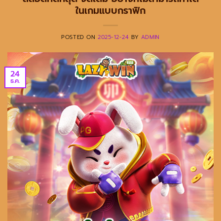
ในเกมแบบกราฟิก
POSTED ON
2025-12-24
BY
ADMIN
24
ธ.ค.