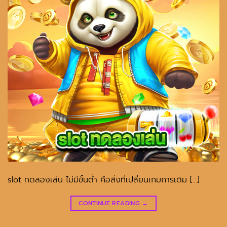
slot ทดลองเล่น ไม่มีขั้นต่ำ คือสิ่งที่เปลี่ยนเกมการเดิม […]
CONTINUE READING
→