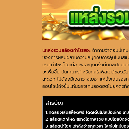
แหล่งรวมสล็อตกำไรเยอะ
ถ้าถามว่าตอนนี้เกม
ของการผสมผสานความสนุกกับการลุ้นโบนัสแบบจ
เล่นเท่าไหร่ก็ไม่เบื่อ เพราะทุกครั้งที่กดสปินมั
จะเพิ่มขึ้น มันเหมาะสำหรับทุกไลฟ์สไตล์ของวัยร
สะดวก ไม่ต้องมีเวลาว่างเยอะ แค่นั่งเล่นรอรถก
ออนไลน์ถึงขึ้นแท่นของเกมยอดฮิตในยุคดิจิทั
สารบัญ
ทดลองเล่นสล็อตฟรี โดดเด่นไม่เหมือนใคร เกมง่
สล็อตแตกโหด สร้างโอกาสรวย แบบไฮสปีดจัดเต
สล็อตนำโชค เข้าถึงง่ายทุกเวลา โลกใบใหม่ของ