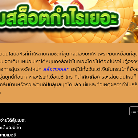
ออนไลน์อะไรที่ทำให้สายเกมชิลที่สุดคงต้องยกให้ เพราะมันเหมือนที่สุ
ัดเต็ม เหมือนเราได้หมุนกงล้อนำโชคเองโดยไม่ต้องไปรอในตู้จริง
นคือการลุ้นรางวัลใหม่ๆ
สล็อตวอเลท
อยู่ได้ทั้งวันแต่เงินในกระเป๋าก็ยัง
ุ่นยุคนี้ที่อยากหาอะไรแก้เบื่อไม่ซ้ำใคร ที่สำคัญคือใครจะเล่นตอนไหนก็
ลับบ้านหรือรอเพื่อนก็ปั่นลุ้นสนุกได้แล้ว นี่แหละคือเหตุผลว่าทำไมสล
ล
ายได้ลุ้นเยอะ
็มไม่มีกั๊ก
เกมเมอร์