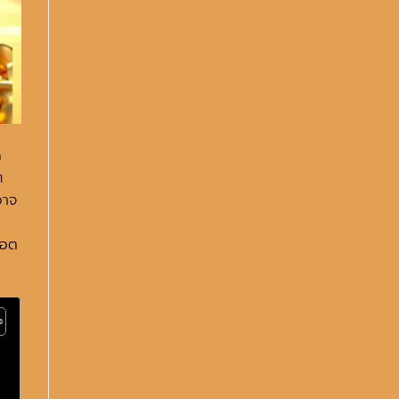
ด
ๆ
อาจ
็อต