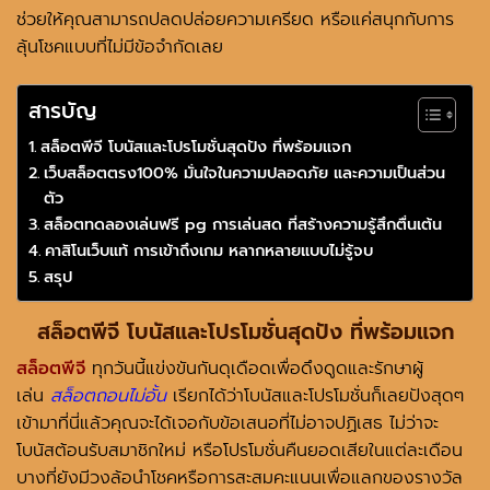
ช่วยให้คุณสามารถปลดปล่อยความเครียด หรือแค่สนุกกับการ
ลุ้นโชคแบบที่ไม่มีข้อจำกัดเลย
สารบัญ
สล็อตพีจี โบนัสและโปรโมชั่นสุดปัง ที่พร้อมแจก
เว็บสล็อตตรง100% มั่นใจในความปลอดภัย และความเป็นส่วน
ตัว
สล็อตทดลองเล่นฟรี pg การเล่นสด ที่สร้างความรู้สึกตื่นเต้น
คาสิโนเว็บแท้ การเข้าถึงเกม หลากหลายแบบไม่รู้จบ
สรุป
สล็อตพีจี โบนัสและโปรโมชั่นสุดปัง ที่พร้อมแจก
สล็อตพีจี
ทุกวันนี้แข่งขันกันดุเดือดเพื่อดึงดูดและรักษาผู้
เล่น
สล็อตถอนไม่อั้น
เรียกได้ว่าโบนัสและโปรโมชั่นก็เลยปังสุดๆ
เข้ามาที่นี่แล้วคุณจะได้เจอกับข้อเสนอที่ไม่อาจปฏิเสธ ไม่ว่าจะ
โบนัสต้อนรับสมาชิกใหม่ หรือโปรโมชั่นคืนยอดเสียในแต่ละเดือน
บางที่ยังมีวงล้อนำโชคหรือการสะสมคะแนนเพื่อแลกของรางวัล