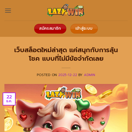
ข้าม
ไป
ยัง
เนื้อหา
สมัครสมาชิก
เข้าสู่ระบบ
เว็บสล็อตใหม่ล่าสุด แค่สนุกกับการลุ้น
โชค แบบที่ไม่มีข้อจำกัดเลย
POSTED ON
2025-12-22
BY
ADMIN
22
ธ.ค.