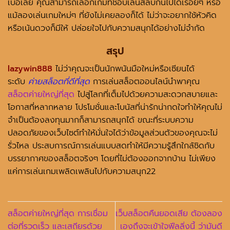
เบื่อเลย คุณสามารถเลือกเกมที่ชอบเล่นสลับกันไปได้เรื่อยๆ หรือ
แม้ลองเล่นเกมใหม่ๆ ที่ยังไม่เคยลองก็ได้ ไม่ว่าจะอยากใช้หัวคิด
หรือเน้นดวงก็มีให้ ปล่อยใจไปกับความสนุกได้อย่างไม่จำกัด
สรุป
lazywin888
ไม่ว่าคุณจะเป็นนักพนันมือใหม่หรือเซียนได้
ระดับ
ค่ายสล็อตที่ดีที่สุด
การเล่นสล็อตออนไลน์นำพาคุณ
สล็อตค่ายใหญ่ที่สุด
ไปสู่โลกที่เต็มไปด้วยความสะดวกสบายและ
โอกาสที่หลากหลาย โปรโมชั่นและโบนัสที่น่ารักน่ากดใจทำให้คุณไม่
จำเป็นต้องลงทุนมากก็สามารถสนุกได้ ขณะที่ระบบความ
ปลอดภัยของเว็บไซต์ทำให้มั่นใจได้ว่าข้อมูลส่วนตัวของคุณจะไม่
รั่วไหล ประสบการณ์การเล่นแบบสดทำให้มีความรู้สึกใกล้ชิดกับ
บรรยากาศของสล็อตจริงๆ โดยที่ไม่ต้องออกจากบ้าน ไม่เพียง
แค่การเล่นเกมเพลิดเพลินไปกับความสนุก22
สล็อตค่ายใหญ่ที่สุด การเชื่อม
เว็บสล็อตคืนยอดเสีย ต้องลอง
ต่อที่รวดเร็ว และเสถียรด้วย
เองถึงจะเข้าใจฟีลลิ่งนี้ ว่ามันดี