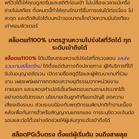
พรีวิวโต๊ะให้คุณดูสตรีมและสถิติก่อนเข้า ไม่เปลืองเวลาแม้เครือ
ข่ายไม่เสถียร ทั้งหมดนี้ทำให้คุณรักษารีธึ่มการเล่นได้ต่อเนื่อง ไม่
สะดุด และตัดสินใจได้บนหน้าจอขนาดเล็กด้วยความมั่นใจเทียบ
เท่าคอมพิวเตอร์
สล็อตแท้100% มาตรฐานความโปร่งใสที่วัดได้ ทุก
ระดับเข้าถึงได้
สล็อตแท้100%
ได้เปรียบตรงความโปร่งใสที่ตรวจสอบ
แหล่ง
รวมเกมสล็อตใหม่
ได้ตั้งแต่ต้นทางถึงปลายทาง ผู้ให้บริการที่ได้
รับใบอนุญาตชัดเจน เปิดรายชื่อสตูดิโอและผู้พัฒนาเกมที่ร่วม
งาน เผยแพร่ผลการทดสอบความยุติธรรมจากหน่วยงาน
ภายนอก และแสดงค่าเปอร์เซ็นต์ผลตอบแทนตามประเภทโต๊ะ
อย่างตรงไปตรงมา นโยบายเงินลูกค้าที่แยกบัญชี ลดความ
เสี่ยงเชิงระบบ ส่วนระบบป้องกันพฤติกรรมผิดปกติทำงานเบื้อง
หลังเพื่อกันการฮั้วหรือสัญญาณแทรกแซง การระบุขีดวงเงินต่อ
รอบและต่อโต๊ะอย่างชัดช่วยให้ผู้เล่นทุกระดับเข้าถึงได้
สล็อตPGเว็บตรง ตั้งแต่ผู้เริ่มต้น จนถึงสายลุย