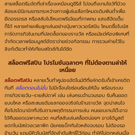
สายสล็อตธีมจัดที่เล่าเรื่องเหมือนดูซีรีส์ ไปจนถึงเกมโชว์ที่มีวง
ล้อและมินิเกมแทรกระหว่างทางผู้เล่นเลือกโหมดเดิมพันต่ำเพื่อ
ยืดอรรถรส หรือสลับไปโหมดพรีเมียมที่ภาพคม แสงสีจัดเต็ม
ก็ได้ หลายค่ายเพิ่มลูกเล่นอย่างปุ่มพาวเวอร์สปิน โหมดซื้อโบนัส
การ์ดภารกิจในเกมที่ปลดล็อกของรางวัล หรือแม้แต่ห้องพิเศษที่
จำกัดเวลาพร้อมบูสต์อัตราจ่ายช่วงกิจกรรม การรวมค่ายไว้ใน
ลิงก์เดียวทำให้เทียบสไตล์กันได้ชัด
สล็อตฟรีสปิน โปรโมชันฉลาดๆ ที่ไม่ต้องตามล่าให้
เหนื่อย
สล็อตฟรีสปิน
หลายเว็บทำคูปองอัตโนมัติที่แค่กดรับก็เข้าเครดิต
ทันที
สล็อตถอนไม่อั้น
ไม่มีเงื่อนไขซ่อนซ้อนให้มึน พร้อมระบบ
ภารกิจรายวัน–รายสัปดาห์ เช่น เล่นครบจำนวนรอบ รับคืนยอด
แบบไหล หรือสะสมแต้มแลกของจริงในร้านรางวัล จุดน่าสนใจ
คือโปรไดนามิกที่ปรับตามพฤติกรรมการเล่น คนชอบเกมโต๊ะอาจ
ได้คืนยอดเฉพาะหมวด คนที่สลับเล่นสล็อตบ่อยๆ อาจได้บูสต์
แตกโบนัสช่วงเวลาพีก มีแคชแบ็กทันใจหลังจบรอบ ไม่ต้องรอ
ข้ามวัน แถมมีคิวโบนัสที่จัดลำดับสิทธิ์ไว้ก่อน ทำให้ไม่ตกหล่นเมื่อ