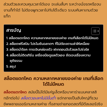
ส่วนตัวและควบคุมเวลาได้เอง จะเล่นสั้นๆ ระหว่างนั่งรถหรือจบ
งานก็ทำได้ ไม่ต้องผูกเวลาไปกับโต๊ะเดียว ระบบค้นหาเกมด้วย
แท็ก
สารบัญ
สล็อตแตกโหด ความหลากหลายของค่าย เกมที่เลือกได้ไม่มีหมด
สล็อตฟรีสปิน โปรโมชันฉลาดๆ ที่ไม่ต้องตามล่าให้เหนื่อย
สล็อตนำโชค การเงินคล่องตัว ฝากถอนฉับไวและโปร่งใส
สล็อตไม่ติดเทิร์น เครื่องมือดูแลตัวเอง ชัดเจนเรื่องความ
ยุติธรรม
สรุป
สล็อตแตกโหด ความหลากหลายของค่าย เกมที่เลือก
ได้ไม่มีหมด
สล็อตแตกโหด
สมัยนี้ไม่ได้มีแค่รูเล็ตหรือบาคาร่าแบบคลาสสิ
กอีกต่อไป
สล็อตวอเลทไม่มีขั้นต่ำ
แต่กลายเป็นฮับใหญ่ที่รวม
ซัพพลายเออร์เกมหลายค่าย ทั้งสายถ่ายทอดสดที่มีดีลเลอร์จริง