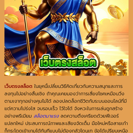
เว็บตรงสล็อต
ในยุคนี้เปลี่ยนวิธีคิดเกี่ยวกับความสนุกและการ
ลงทุนไปอย่างสิ้นเชิง ถ้าคุณเคยมองว่าการเสี่ยงโชคเหมือนวิ่ง
ตามเงาทุกอย่างคุมไม่ได้ ลองปลดล็อกชีวิตกับระบบออนไลน์ที่มี
แต่ความโปร่งใส จบรอบเร็ว ไว้ใจได้ จังหวะในการเล่นถูกสร้าง
อย่างพรีเมียม
สล็อตมาแรง
ลดความตึงเครียดด้วยฟีเจอร์
แปลกใหม่ ประสบการณ์ภาพและเสียงจัดเต็ม มือใหม่หรือสายเก๋า
ก็กระโดดเข้าเกมได้ทันทีแบบไม่ต้องกลัวโดนเท ข้อได้เปรียบเหนือ