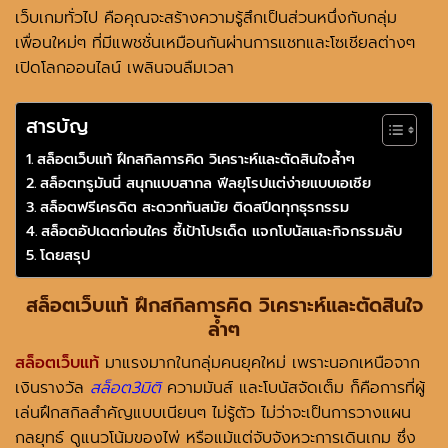
เว็บเกมทั่วไป คือคุณจะสร้างความรู้สึกเป็นส่วนหนึ่งกับกลุ่ม
เพื่อนใหม่ๆ ที่มีแพชชั่นเหมือนกันผ่านการแชทและโซเชียลต่างๆ
เปิดโลกออนไลน์ เพลินจนลืมเวลา
สารบัญ
สล็อตเว็บแท้ ฝึกสกิลการคิด วิเคราะห์และตัดสินใจล้ำๆ
สล็อตทรูมันนี่ สนุกแบบสากล ฟีลยุโรปแต่ง่ายแบบเอเชีย
สล็อตฟรีเครดิต สะดวกทันสมัย ติดสปีดทุกธุรกรรม
สล็อตอัปเดตก่อนใคร ชี้เป้าโปรเด็ด แจกโบนัสและกิจกรรมลับ
โดยสรุป
สล็อตเว็บแท้ ฝึกสกิลการคิด วิเคราะห์และตัดสินใจ
ล้ำๆ
สล็อตเว็บแท้
มาแรงมากในกลุ่มคนยุคใหม่ เพราะนอกเหนือจาก
เงินรางวัล
สล็อต3มิติ
ความมันส์ และโบนัสจัดเต็ม ก็คือการที่ผู้
เล่นฝึกสกิลสำคัญแบบเนียนๆ ไม่รู้ตัว ไม่ว่าจะเป็นการวางแผน
กลยุทธ์ ดูแนวโน้มของไพ่ หรือแม้แต่จับจังหวะการเดินเกม ซึ่ง