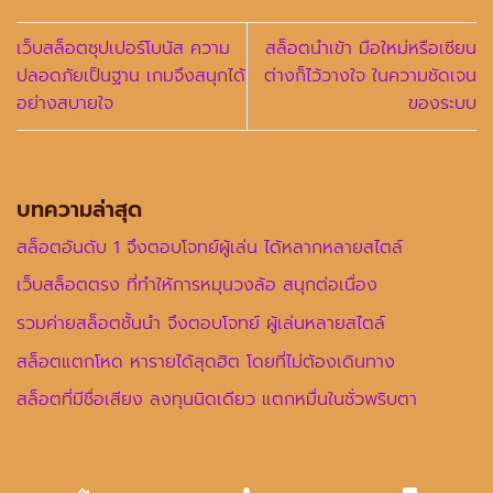
เว็บสล็อตซุปเปอร์โบนัส ความ
สล็อตนำเข้า มือใหม่หรือเซียน
ปลอดภัยเป็นฐาน เกมจึงสนุกได้
ต่างก็ไว้วางใจ ในความชัดเจน
อย่างสบายใจ
ของระบบ
บทความล่าสุด
สล็อตอันดับ 1 จึงตอบโจทย์ผู้เล่น ได้หลากหลายสไตล์
เว็บสล็อตตรง ที่ทำให้การหมุนวงล้อ สนุกต่อเนื่อง
รวมค่ายสล็อตชั้นนำ จึงตอบโจทย์ ผู้เล่นหลายสไตล์
สล็อตแตกโหด หารายได้สุดฮิต โดยที่ไม่ต้องเดินทาง
สล็อตที่มีชื่อเสียง ลงทุนนิดเดียว แตกหมื่นในชั่วพริบตา