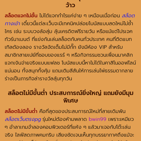
ว้าว
สล็อตแจกไม่อั้น
ไม่ได้แจกกำไรแค่ง่าย ๆ เหมือนเมื่อก่อน
สล็อต
ทางเข้า
เดี๋ยวนี้แต่ละเว็บจะมีเทคนิคปล่อยโบนัสแบบสดใหม่ไม่ซ้ำ
ใคร เช่น ระบบวงล้อสุ่ม ลุ้นเครดิตฟรีรายวัน หรือแม้แต่โปรเจค
ทัวร์นาเมนต์ ที่แข่งกันเล่นสล็อตกับคนทั่วประเทศ คนที่ติดแบท
เทิลต้องลอง รางวัลจัดเต็มไม่มีกั๊ก ยังมีห้อง VIP สำหรับ
สมาชิกสายเปย์ที่ชอบของแรร์ ๆ หรือกิจกรรมชวนเพื่อนมาคลิก
แจกเงินจ่ายจริงแบบแฟลช โบนัสแบบนี้หาไม่ได้ในคาสิโนออฟไลน์
แน่นอน ทั้งสนุกทั้งคุ้ม แถมเติมสีสันให้การเล่นไพ่ธรรมดากลาย
ร่างเป็นภารกิจล่ารางวัลลุ้นทุกวัน
สล็อตไม่มีขั้นต่ำ ประสบการณ์ยิ่งใหญ่ แถมยังมีมุม
พิเศษ
สล็อตไม่มีขั้นต่ำ
คือที่สุดของประสบการณ์ใหม่ที่สายเดิมพัน
สล็อตเว็บตรงpg
รุ่นใหม่ต้องห้ามพลาด
bwin99
เพราะเหมียว
ๆ อำลาเกมจำลองคอมพิวเตอร์ที่แห้ง ๆ แล้วมาเจอกับโต๊ะเล่น
จริง ไลฟ์สดภาพคมกริบ เสียงชัดเจนเห็นทุกบรรยากาศถึงแม้จะ