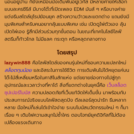
นอนอยู่บ้าน ก็ยังเหมือนนั่งเดิมพันอยู่เวกัส มีหลายค่ายให้เลือก
แบบละครซีรีส์ มีบางโต๊ะที่เปิดเพลง EDM มันส์ ๆ หรือบางค่าย
แต่งธีมสไตล์ยุโรปย้อนยุค สร้างความว้าวและแตกต่าง แถมยังมี
มุมพิเศษสำหรับคนอยากลุ้นแบบพิเศษ เช่น เปิดดูไพ่ตัวเอง ลุ้น
เปิดไพ่เอง รู้สึกมีส่วนร่วมทุกขั้นตอน ในขณะที่เทคโนโลยีไลฟ์
สตรีมก็ก้าวไกล ไม่มีแลค กระตุก หรือหลุดกลางทาง
โดยสรุป
lazywin888
คือไลฟ์สไตล์ของคนรุ่นใหม่ที่ชอบความแปลกใหม่
สล็อตทุนน้อย
และอิสระในการใช้ชีวิต การเดิมพันไม่ได้หยุดแค่บน
โต๊ะไม้สี่เหลี่ยมหรือในคาสิโนสักแห่ง แต่ขยายช่องทางไปสู่ทุก
อุปกรณ์และเวลาว่างที่หาได้ สิ่งที่แตกต่างในยุคนี้คือ
เว็บสล็อต
ซุปเปอร์โบนัส
ความปลอดภัยที่เว็บแท้จัดให้เต็มขั้น มาพร้อมกับ
ประสบการณ์จริงแบบไลฟ์สดสุดปัง ดีลเลอร์สุดน่ารัก ธีมหลาก
หลาย มือใหม่ก็เล่นได้เข้าใจง่าย ระบบโบนัสนวัตกรรมใหม่ ๆ ก็มา
เรื่อย ๆ เติมไฟความสนุกไม่ซ้ำใคร ตอบโจทย์ยุคดิจิทัลที่ไม่ต้อง
เปลืองแรงเดินทาง