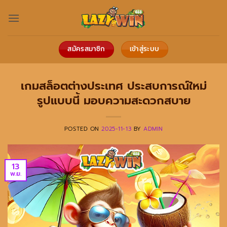
ข้าม
ไป
ยัง
เนื้อหา
สมัครสมาชิก
เข้าสู่ระบบ
เกมสล็อตต่างประเทศ ประสบการณ์ใหม่
รูปแบบนี้ มอบความสะดวกสบาย
POSTED ON
2025-11-13
BY
ADMIN
13
พ.ย.