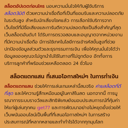
สล็อตอัปเดตก่อนใคร
มอบความมั่นใจให้กับผู้ใช้บริการ
สล็อต3มิติ
ด้วยความน่าเชื่อถือที่เป็นที่ยอมรับและความปลอดภัย
ในระดับสูง สำหรับนักเสี่ยงโชคแล้ว การเลือกใช้บริการจาก
เว็บไซต์ที่มีชื่อเสียงและการันตีความปลอดภัยเป็นสิ่งสำคัญที่สุด
เว็บสล็อตอันดับ1 ได้รับการตรวจสอบและอนุญาตจากหน่วยงาน
ที่มีความน่าเชื่อถือ มีการใช้เทคโนโลยีการเข้ารหัสขั้นสูงที่ช่วย
ปกป้องข้อมูลส่วนตัวและธุรกรรมการเงิน เพื่อให้คุณมั่นใจได้ว่า
ข้อมูลของคุณจะไม่ถูกนำไปใช้ในทางที่ไม่ถูกต้อง อีกทั้งการ
บริการลูกค้าที่พร้อมช่วยเหลือตลอด 24 ชั่วโมง
สล็อตแตกแสน ที่เสนอโอกาสใหม่ๆ ในการทำเงิน
สล็อตแตกแสน
ช่วยให้การเล่นเกมเหล่านี้สมจริง
ค่ายสล็อตที่ดี
ที่สุด
และให้ความรู้สึกเหมือนอยู่ในคาสิโนสด นอกจากนี้ การบู
รณาการระบบรางวัลและสิทธิพิเศษยังมอบประสบการณ์ที่คุ้มค่า
ให้แก่ผู้เล่นทุกคน
get77
และการพัฒนาอย่างไม่หยุดยั้งช่วยให้
เว็บพนันออนไลน์เป็นพื้นที่ที่เสนอโอกาสใหม่ๆ ในการสร้าง
ประสบการณ์ที่หลากหลายและทำกำไรได้จากทุกมุมโลก