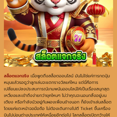
สล็อตแจกจริง
เมื่อพูดถึงสล็อตออนไลน์ มันไม่ใช่แค่การกดปุ่ม
หมุนแล้วรอดูว่าลูกเล่นจะแตกรางวัลแค่ไหน แต่นี่คือการ
เปลี่ยนแปลงประสบการณ์เกมพนันออนไลน์ให้เป็นเรื่องสนุกสุด
เหวี่ยงและเข้าถึงง่ายกว่ายุคไหนๆ ไม่ว่าคุณจะนอนกลิ้งอยู่บน
เตียง หรือกำลังนัวอยู่กับผองเพื่อนข้างนอก ก็ยังเข้าเล่นสล็อต
โดยแค่แตะหน้าจอมือถือ ไม่ต้องเดินทางไปตี Ticket ขึ้นเครื่อง
บินไปบ่อนต่างประเทศให้เหนื่อยอีกต่อไป โลกสล็อตเปิดกว้างให้