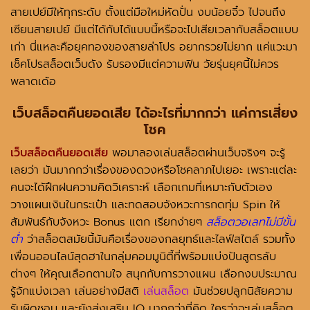
สายเปย์มีให้ทุกระดับ ตั้งแต่มือใหม่หัดปั่น งบน้อยจิ๋ว ไปจนถึง
เซียนสายเปย์ มีแต่ได้กับได้แบบนี้หรือจะไปเสียเวลากับสล็อตแบบ
เก่า นี่แหละคือยุคทองของสายล่าโปร อยากรวยไม่ยาก แค่แวะมา
เช็คโปรสล็อตเว็บดัง รับรองมีแต่ความฟิน วัยรุ่นยุคนี้ไม่ควร
พลาดเด้อ
เว็บสล็อตคืนยอดเสีย ได้อะไรที่มากกว่า แค่การเสี่ยง
โชค
เว็บสล็อตคืนยอดเสีย
พอมาลองเล่นสล็อตผ่านเว็บจริงๆ จะรู้
เลยว่า มันมากกว่าเรื่องของดวงหรือโชคลาภไปเยอะ เพราะแต่ละ
คนจะได้ฝึกฝนความคิดวิเคราะห์ เลือกเกมที่เหมาะกับตัวเอง
วางแผนเงินในกระเป๋า และทดสอบจังหวะการกดทุ่ม Spin ให้
สัมพันธ์กับจังหวะ Bonus แตก เรียกง่ายๆ
สล็อตวอเลทไม่มีขั้น
ต่ำ
ว่าสล็อตสมัยนี้มันคือเรื่องของกลยุทธ์และไลฟ์สไตล์ รวมทั้ง
เพื่อนออนไลน์สุดฮาในกลุ่มคอมมูนิตี้ที่พร้อมแบ่งปันสูตรลับ
ต่างๆ ให้คุณเลือกตามใจ สนุกกับการวางแผน เลือกงบประมาณ
รู้จักแบ่งเวลา เล่นอย่างมีสติ
เล่นสล็อต
มันช่วยปลูกนิสัยความ
รับผิดชอบ และยังส่งเสริม IQ มากกว่าที่คิด ใครว่าจะเล่นสล็อต