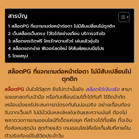
สารบัญ
สล็อตPG ที่แจกเกมต่อหน้าต่อตา ไม่มีสับเปลี่ยนไม่ตุกติก
เว็บสล็อตเว็บตรง ไว้ใจได้อย่างเถื่อน บริการจริงใจ
สล็อตเครดิตฟรี ใครรักความชัวร์ เล่นแล้วอุ่นใจ
สล็อตแตกง่าย ฟีเจอร์สดใหม่ ให้สัมผัสแบบมือโปร
โดยสรุป
สล็อตPG ที่แจกเกมต่อหน้าต่อตา ไม่มีสับเปลี่ยนไม่
ตุกติก
สล็อตPG
มั่นใจได้สุดๆ ยิ่งไปกว่านั้นยัง
สล็อตได้เงินจริง
สามา
รถแชทสดกับเจ้ามือ หรือกับเพื่อนร่วมโต๊ะได้ทันที ไร้ขีดจำกัด
เหมือนนั่งแชร์ประสบการณ์ตรงกันในบ่อนจริง อย่างเถื่อนต้อง
รับจากเว็บแท้ ไม่มีมั่วนิ่มหลงใหลในเงินและความมันส์ ต้องไม่
พลาดวงการเกมออนไลน์ทีเด็ดแห่งยุค ที่สร้างได้ทั้งฟีล ทั้งเงิน
ทั้งสังคมสุดมัน สุดท้ายแล้ว เกมออนไลน์คือไอเท็มลับที่สายปั่น
ตัวจริงต้องมีในชีวิตประจำวัน