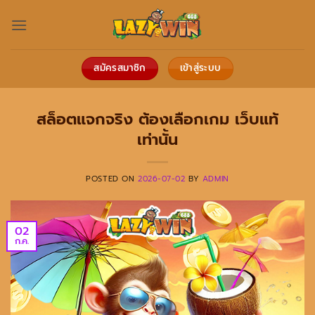
ข้าม
ไป
ยัง
เนื้อหา
สมัครสมาชิก
เข้าสู่ระบบ
สล็อตแจกจริง ต้องเลือกเกม เว็บแท้
เท่านั้น
POSTED ON
2026-07-02
BY
ADMIN
02
ก.ค.