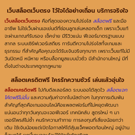
เว็บสล็อตเว็บตรง ไว้ใจได้อย่างเถื่อน บริการจริงใจ
เว็บสล็อตเว็บตรง
คือที่สุดของความโปร่งใส
สล็อตฟรี
และมือ
อาชีพ ไม่ใช่เว็บผ่านเอเย่นต์ที่ซ่อนลูกเล่นหลอกเด็ก เพราะเว็บแท้
จะผ่านเกณฑ์รับรอง เช็คง่าย มีรีวิวแน่น ฟีเจอร์มาตรฐานแบบ
สากล ระบบเซิร์ฟเวอร์เสถียร การันตีความโปร่งใสทั้งเกมและ
ธุรกรรม ที่สำคัญคือคุณจะได้รับเงินจริงทุกบาท เพราะเว็บแท้ไม่มี
วันปิดหนี หนีหาย หรือบล็อกยูสแบบมั่วซั่ว มีสำนักงานใหญ่ มีที่
ตั้งในต่างประเทศถูกกฎหมาย
สล็อตเครดิตฟรี
ใครรักความชัวร์ เล่นแล้วอุ่นใจ
สล็อตเครดิตฟรี
ไปกับดีลเลอร์สด ระบบออโต้สุดไว
สล็อตแจก
โค้ดฟรีไม่อั้น
และความคุ้มค่าจากโบนัสต่างๆ ในทุกการเดิมพัน
สำคัญที่สุดคือเกมออนไลน์คือแพลตฟอร์มที่ไม่หยุดพัฒนา
แน่นอนว่าทุกวันคุณจะเจอฟีเจอร์ เทคนิคลับ สูตรใหม่ ๆ มา
เซอร์ไพรส์ไม่ซ้ำ คนรักความท้าทาย การลงทุนที่เสี่ยงน้อยกว่า
เดิม ใช้เงินน้อยแต่เปิดโอกาสให้ได้ลุ้นแจ็คพอตก้อนใหญ่ อยู่บ้าน