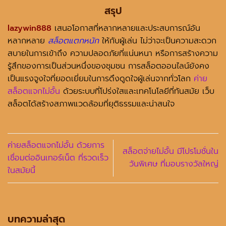
สรุป
lazywin888
เสนอโอกาสที่หลากหลายและประสบการณ์อัน
หลากหลาย
สล็อตแตกหนัก
ให้กับผู้เล่น ไม่ว่าจะเป็นความสะดวก
สบายในการเข้าถึง ความปลอดภัยที่แน่นหนา หรือการสร้างความ
รู้สึกของการเป็นส่วนหนึ่งของชุมชน การสล็อตออนไลน์ยังคง
เป็นแรงจูงใจที่ยอดเยี่ยมในการดึงดูดใจผู้เล่นจากทั่วโลก
ค่าย
สล็อตแจกไม่อั้น
ด้วยระบบที่โปร่งใสและเทคโนโลยีที่ทันสมัย เว็บ
สล็อตได้สร้างสภาพแวดล้อมที่ยุติธรรมและน่าสนใจ
ค่ายสล็อตแจกไม่อั้น ด้วยการ
สล็อตจ่ายไม่อั้น มีโปรโมชั่นใน
เชื่อมต่ออินเทอร์เน็ต ที่รวดเร็ว
วันพิเศษ ที่มอบรางวัลใหญ่
ในสมัยนี้
บทความล่าสุด