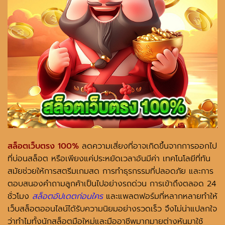
สล็อตเว็บตรง 100%
ลดความเสี่ยงที่อาจเกิดขึ้นจากการออกไป
ที่บ่อนสล็อต หรือเพียงแค่ประหยัดเวลาอันมีค่า เทคโนโลยีที่ทัน
สมัยช่วยให้การสตรีมเกมสด การทำธุรกรรมที่ปลอดภัย และการ
ตอบสนองคำถามลูกค้าเป็นไปอย่างรถด่วน การเข้าถึงตลอด 24
ชั่วโมง
สล็อตอัปเดตก่อนใคร
และแพลตฟอร์มที่หลากหลายทำให้
เว็บสล็อตออนไลน์ได้รับความนิยมอย่างรวดเร็ว จึงไม่น่าแปลกใจ
ว่าทำไมทั้งนักสล็อตมือใหม่และมืออาชีพมากมายต่างหันมาใช้