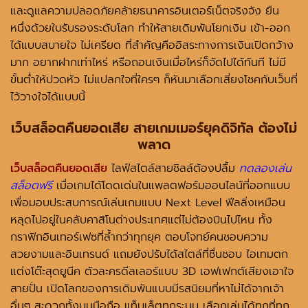
และดูแลความปลอดภัยคล้ายธนาคารอินเตอร์เน็ตจริงจัง ยืน
หนึ่งด้วยใบรับรองระดับโลก ทำให้สายเดิมพันโยกเงิน เข้า-ออก
ได้แบบสบายใจ ไม่เครียด ที่สำคัญคืออิสระทางการเงินเปิดกว้าง
มาก อยากฝากเท่าไหร่ หรือถอนเงินเมื่อไหร่ก็จัดไปได้ทันที ไม่มี
ขั้นต่ำให้ปวดหัว ไม่แปลกใจที่ใครๆ ก็หันมาเลือกเสี่ยงโชคกับเว็บที่
ไว้วางใจได้แบบนี้
เว็บสล็อตคืนยอดเสีย
สายเกมเมอร์ยุคดิจิทัล ต้องไม่
พลาด
เว็บสล็อตคืนยอดเสีย
ไลฟ์สไตล์สายชิลล์ต้องปลื้ม
ทดลองเล่น
สล็อตฟรี
เมื่อเกมได้โดดเด่นในแพลตฟอร์มออนไลน์ที่ออกแบบ
เพื่อมอบประสบการณ์เล่นเกมแบบ Next Level ฟีลลิ่งเหมือน
หลุดไปอยู่ในคลับคาสิโนต่างประเทศแต่ไม่ต้องบินไปไหน ทั้ง
กราฟิกอินเทอร์เฟซที่ล้ำกว่าทุกยุค ตอบโจทย์คนชอบความ
สวยงามและอินเทรนด์ แถมยังปรับได้สไตล์ที่ชื่นชอบ ไอเทมตก
แต่งโต๊ะสุดยูนีค ตัวละครดีลเลอร์แบบ 3D เอฟเฟกต์เสียงเอาใจ
สายปั่น เปิดโลกของการเดิมพันแบบมีรสนิยมที่หาไม่ได้จากเจ้า
อื่นๆ สะดวกทั้งบนมือถือ แท็บเล็ตทุกระบบ เลือกเล่นได้ทุกที่ทุก