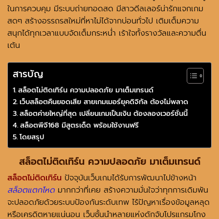
ในการควบคุม มีระบบถ่ายทอดสด มีสาวดีลเลอร์น่ารักแจกเกม
สดๆ สร้างอรรถรสใหม่ที่หาไม่ได้จากบ่อนทั่วไป เติมเต็มความ
สนุกได้ทุกเวลาแบบจัดเต็มกระหน่ำ เร้าใจทั้งรางวัลและความตื่น
เต้น
สารบัญ
สล็อตไม่ติดเทิร์น ความปลอดภัย มาเต็มเทรนด์
เว็บสล็อตคืนยอดเสีย สายเกมเมอร์ยุคดิจิทัล ต้องไม่พลาด
สล็อตค่ายใหญ่ที่สุด เปลี่ยนเกมเป็นเงิน ต้องลองเวอร์ชั่นนี้
สล็อตพีจี168 มีสูตรเด็ด พร้อมใช้งานฟรี
โดยสรุป
สล็อตไม่ติดเทิร์น ความปลอดภัย มาเต็มเทรนด์
สล็อตไม่ติดเทิร์น
ปัจจุบันเว็บเกมได้รับการพัฒนาไปข้างหน้า
สล็อตแตกโหด
มากกว่าที่เคย สร้างความมั่นใจว่าทุกการเดิมพัน
จะปลอดภัยด้วยระบบป้องกันระดับเทพ ไร้ปัญหาเรื่องข้อมูลหลุด
หรือเครดิตหายแน่นอน เว็บชั้นนำหลายแห่งดักจับโปรแกรมโกง