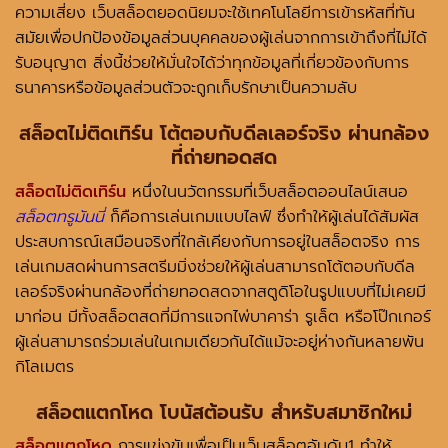
ความเสี่ยง เว็บสล็อตยอดนิยมจะใช้เทคโนโลยีการเข้ารหัสที่ทัน
สมัยเพื่อปกป้องข้อมูลส่วนบุคคลของผู้เล่นจากการเข้าถึงที่ไม่ได้
รับอนุญาต สิ่งนี้ช่วยให้มั่นใจได้ว่าทุกข้อมูลที่เกี่ยวข้องกับการ
ธนาคารหรือข้อมูลส่วนตัวจะถูกเก็บรักษาเป็นความลับ
สล็อตไม่ติดเทิร์น โต้ตอบกับดีลเลอร์จริง ผ่านกล้อง
ที่ถ่ายทอดสด
สล็อตไม่ติดเทิร์น
หนึ่งในนวัตกรรมที่เว็บสล็อตออนไลน์เสนอ
สล็อตทรูมันนี่
ก็คือการเล่นเกมแบบไลฟ์ ซึ่งทำให้ผู้เล่นได้สัมผัส
ประสบการณ์เสมือนจริงที่ใกล้เคียงกับการอยู่ในสล็อตจริง การ
เล่นเกมสดผ่านการสตรีมมิ่งช่วยให้ผู้เล่นสามารถโต้ตอบกับดีล
เลอร์จริงผ่านกล้องที่ถ่ายทอดสดจากสตูดิโอในรูปแบบที่ไม่เคยมี
มาก่อน มีทั้งสล็อตสดที่มีการแจกไพ่บาคาร่า รูเล็ต หรือโป๊กเกอร์
ผู้เล่นสามารถร่วมเล่นในเกมเดียวกันได้แม้จะอยู่ห่างกันหลายพัน
กิโลเมตร
สล็อตแตกโหด โบนัสต้อนรับ สำหรับสมาชิกใหม่
สล็อตแตกโหด
การแข่งขันเพื่อเป็นเว็บสล็อตอันดับ1 ทำให้