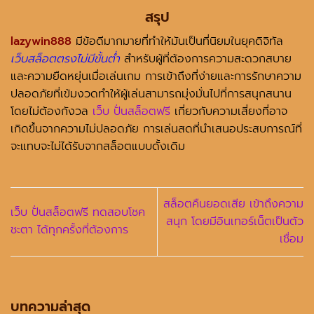
สรุป
lazywin888
มีข้อดีมากมายที่ทำให้มันเป็นที่นิยมในยุคดิจิทัล
เว็บสล็อตตรงไม่มีขั้นต่ำ
สำหรับผู้ที่ต้องการความสะดวกสบาย
และความยืดหยุ่นเมื่อเล่นเกม การเข้าถึงที่ง่ายและการรักษาความ
ปลอดภัยที่เข้มงวดทำให้ผู้เล่นสามารถมุ่งมั่นไปที่การสนุกสนาน
โดยไม่ต้องกังวล
เว็บ ปั่นสล็อตฟรี
เกี่ยวกับความเสี่ยงที่อาจ
เกิดขึ้นจากความไม่ปลอดภัย การเล่นสดที่นำเสนอประสบการณ์ที่
จะแทบจะไม่ได้รับจากสล็อตแบบดั้งเดิม
สล็อตคืนยอดเสีย เข้าถึงความ
เว็บ ปั่นสล็อตฟรี ทดสอบโชค
สนุก โดยมีอินเทอร์เน็ตเป็นตัว
ชะตา ได้ทุกครั้งที่ต้องการ
เชื่อม
บทความล่าสุด