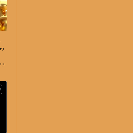
อ
้อง
ทุน