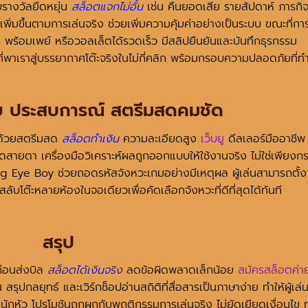
บบรางวัลยืดหยุ่น
สล็อตแจกไม่อั้น
เช่น คืนยอดเสีย รายสัปดาห์ ภารกิ
เพิ่มขึ้นตามการเล่นจริง ช่วยเพิ่มความคุ้มค่าอย่างเป็นระบบ ขณะที่กา
ร้อมเพย์ หรือวอลเล็ตได้รวดเร็ว มีสลิปยืนยันและบันทึกธุรกรรม
นที่พาเราสู่บรรยากาศโต๊ะจริงในไม่กี่คลิก พร้อมกรอบความปลอดภัยที่ทำ
ย ประสบการณ์ สตรีมสดคมชัด
ลด้วยสตรีมสด
สล็อตทำเงิน
ความละเอียดสูง
เว็บยู
ดีลเลอร์มืออาชีพ
ายตา เครื่องมือวิเคราะห์ผลถูกออกแบบให้ใช้งานจริง ไม่ใช่เพียงก
 Eye Boy ช่วยถอดรหัสจังหวะเกมอย่างมีเหตุผล ผู้เล่นสามารถตั้ง
ลับโต๊ะหลายห้องในจอเดียวเพื่อคัดเลือกจังหวะที่ดีที่สุดได้ทันที
สรุป
ก่อนส่งบิล
สล็อตได้เงินจริง
ลดข้อผิดพลาดเล็กน้อย
สมัครสล็อตค่า
รุปกลยุทธ์ และเวิร์กช็อปอ่านสถิติที่สื่อสารเป็นภาษาง่าย ทำให้ผู้เล่
กหนักหัว โปรโมชันถูกผูกกับพฤติกรรมการเล่นจริง ไม่ยัดเยียดเงื่อนไข 