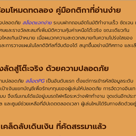
อมโหมดทดลอง คู่มือกติกาที่อ่านง่าย
่างปลอดภัย
สล็อตแจกง่าย
ระบบฝากถอนอัตโนมัติทำงานเร็ว ชัดเจน 
และรางวัลสะสมที่เพิ่มมิติความคุ้มค่าเหนือโต๊ะจริง ขณะเดียวกัน
่หลงไหลเกินเป้าหมาย เมื่อผนวกความสะดวกสบายกับความโปร่งใสของ
ละการวางแผนในโลกดิจิทัลที่จับต้องได้ สนุกขึ้นอย่างมีทิศทาง และเล
ัดสู่โต๊ะจริง ด้วยความปลอดภัย
บความปลอดภัย
สล็อตPG
เป็นอันดับแรก ตั้งแต่การเข้ารหัสข้อมูลระดับ
ป๋าเงินแยกบัญชีเพื่อรักษาทุนของผู้เล่นให้ปลอดภัย การจัดวางอินเท
แบบ จึงเริ่มเกมได้แม้อยู่บนรถไฟหรือระหว่างพักทำงาน จุดเด่นอีกประ
ล และศูนย์ช่วยเหลือที่อัปเดตตลอดเวลา ผู้เล่นใหม่ได้รับทางลัดด้วยคู
เคล็ดลับเดินเงิน ที่คัดสรรมาแล้ว