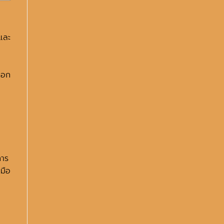
และ
ือก
การ
่มือ