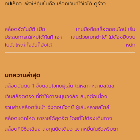
ทิปเล็กๆ เพื่อให้คุ้มขึ้นคือ เลือกเว็บที่ไว้ใจได้ ดูรีวิว
สล็อตอัตโนมัติ เปิด
เกมมือถือสล็อตออนไลน์ เริ่ม
ประสบการณ์ใหม่ได้ทันที เอา
เล่นด้วยเบทต่ำได้ ไม่ต้องยิงงบ
โบนัสใหญ่ทั้งวันก็ยังได้
หนัก
บทความล่าสุด
สล็อตอันดับ 1 จึงตอบโจทย์ผู้เล่น ได้หลากหลายสไตล์
เว็บสล็อตตรง ที่ทำให้การหมุนวงล้อ สนุกต่อเนื่อง
รวมค่ายสล็อตชั้นนำ จึงตอบโจทย์ ผู้เล่นหลายสไตล์
สล็อตแตกโหด หารายได้สุดฮิต โดยที่ไม่ต้องเดินทาง
สล็อตที่มีชื่อเสียง ลงทุนนิดเดียว แตกหมื่นในชั่วพริบตา