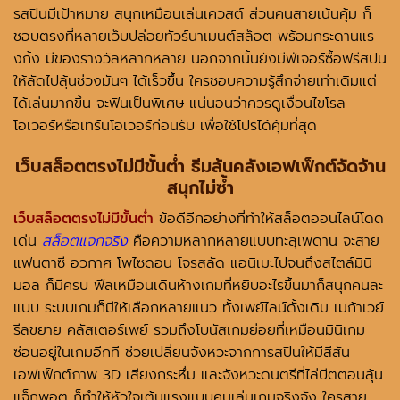
รสปินมีเป้าหมาย สนุกเหมือนเล่นเควสต์ ส่วนคนสายเน้นคุ้ม ก็
ชอบตรงที่หลายเว็บปล่อยทัวร์นาเมนต์สล็อต พร้อมกระดานแร
งกิ้ง มีของรางวัลหลากหลาย นอกจากนั้นยังมีฟีเจอร์ซื้อฟรีสปิน
ให้ลัดไปลุ้นช่วงมันๆ ได้เร็วขึ้น ใครชอบความรู้สึกจ่ายเท่าเดิมแต่
ได้เล่นมากขึ้น จะฟินเป็นพิเศษ แน่นอนว่าควรดูเงื่อนไขโรล
โอเวอร์หรือเทิร์นโอเวอร์ก่อนรับ เพื่อใช้โปรได้คุ้มที่สุด
เว็บสล็อตตรงไม่มีขั้นต่ำ ธีมล้นคลังเอฟเฟ็กต์จัดจ้าน
สนุกไม่ซ้ำ
เว็บสล็อตตรงไม่มีขั้นต่ำ
ข้อดีอีกอย่างที่ทำให้สล็อตออนไลน์โดด
เด่น
สล็อตแจกจริง
คือความหลากหลายแบบทะลุเพดาน จะสาย
แฟนตาซี อวกาศ โพไซดอน โจรสลัด แอนิเมะไปจนถึงสไตล์มินิ
มอล ก็มีครบ ฟีลเหมือนเดินห้างเกมที่หยิบอะไรขึ้นมาก็สนุกคนละ
แบบ ระบบเกมก็มีให้เลือกหลายแนว ทั้งเพย์ไลน์ดั้งเดิม เมก้าเวย์
รีลขยาย คลัสเตอร์เพย์ รวมถึงโบนัสเกมย่อยที่เหมือนมินิเกม
ซ่อนอยู่ในเกมอีกที ช่วยเปลี่ยนจังหวะจากการสปินให้มีสีสัน
เอฟเฟ็กต์ภาพ 3D เสียงกระหึ่ม และจังหวะดนตรีที่ไล่บีตตอนลุ้น
แจ็กพอต ก็ทำให้หัวใจเต้นแรงแบบคนเล่นเกมจริงจัง ใครสาย