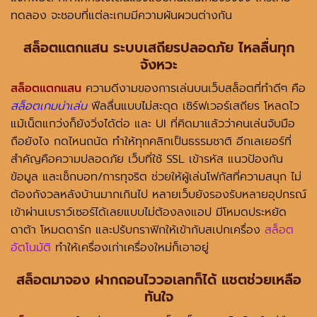
ทดลอง จะชอบที่แต่ละเกมมีความผันผวนต่างกัน
สล็อตแตกแสน ระบบเสถียรปลอดภัย ไหลลื่นทุก
จังหวะ
สล็อตแตกแสน
ความดีงามของการเล่นบนเว็บสล็อตที่ทำดีๆ คือ
สล็อตเกมน่าเล่น
ฟีลลื่นแบบไม่สะดุด เซิร์ฟเวอร์เสถียร โหลดไว
แม้เน็ตแกว่งก็ยังวิ่งได้ต่อ และ UI ที่คิดมาแล้วว่าคนเล่นจับมือ
ถือยังไง กดไหนถนัด ทำให้ทุกคลิกเป็นธรรมชาติ อีกเลเยอร์ที่
สำคัญคือความปลอดภัย เว็บที่ใช้ SSL เข้ารหัส แนวป้องกัน
ข้อมูล และเช็กบอท/การทุจริต ช่วยให้ผู้เล่นโฟกัสที่ความสนุก ไม่
ต้องกังวลหลังบ้านมากเกินไป หลายเว็บยังรองรับหลายอุปกรณ์
เข้าผ่านเบราว์เซอร์ได้เลยแบบไม่ต้องลงแอป มีโหมดประหยัด
ดาต้า โหมดดาร์ก และปรับกราฟิกให้เข้ากับสเปกเครื่อง
สล็อต
อัตโนมัติ
ทำให้เครื่องเก่าเครื่องใหม่ก็เอาอยู่
สล็อตมาจอง ฝากถอนไววอเลทก็ได้ แชตช่วยเหลือ
ทันใจ