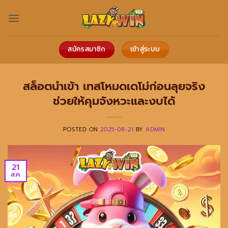
ข้าม
ไป
ยัง
เนื้อหา
สมัครสมาชิก
เข้าสู่ระบบ
สล็อตนำเข้า เทสโหมดเดโม่ก่อนลุยจริง
ช่วยให้คุมจังหวะและงบได้
POSTED ON
2025-08-21
BY
ADMIN
21
ส.ค.