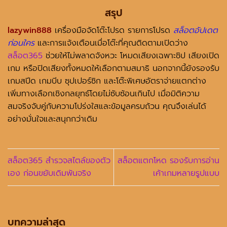
สรุป
lazywin888
เครื่องมือจัดโต๊ะโปรด รายการโปรด
สล็อตอัปเดต
ก่อนใคร
และการแจ้งเตือนเมื่อโต๊ะที่คุณติดตามเปิดว่าง
สล็อต365
ช่วยให้ไม่พลาดจังหวะ โหมดเสียงเฉพาะชิป เสียงเปิด
เกม หรือปิดเสียงทั้งหมดให้เลือกตามสมาธิ นอกจากนี้ยังรองรับ
เกมสปีด เกมบีบ ซุปเปอร์ซิก และโต๊ะพิเศษอัตราจ่ายแตกต่าง
เพิ่มทางเลือกเชิงกลยุทธ์โดยไม่ซับซ้อนเกินไป เมื่อมิติความ
สมจริงจับคู่กับความโปร่งใสและข้อมูลครบถ้วน คุณจึงเล่นได้
อย่างมั่นใจและสนุกกว่าเดิม
สล็อต365 สำรวจสไตล์ของตัว
สล็อตแตกโหด รองรับการอ่าน
เอง ก่อนขยับเดิมพันจริง
เค้าเกมหลายรูปแบบ
บทความล่าสุด