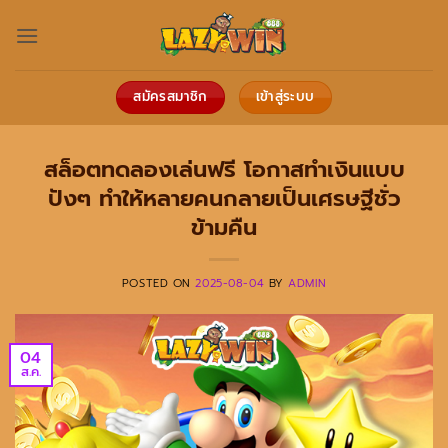
ข้าม
ไป
ยัง
เนื้อหา
สมัครสมาชิก
เข้าสู่ระบบ
สล็อตทดลองเล่นฟรี โอกาสทำเงินแบบ
ปังๆ ทำให้หลายคนกลายเป็นเศรษฐีชั่ว
ข้ามคืน
POSTED ON
2025-08-04
BY
ADMIN
04
ส.ค.