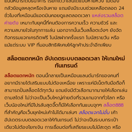
แน่นหนาระดับธนาคาร เรียกได้ว่าเล่นได้แบบหายห่วง ไม่ต้อง
กลัวข้อมูลหลุดหรือเงินหาย แถมยังมีระบบช่วยเหลือตลอด 24
ชั่วโมงที่เหมือนมีแอดมินคอยดูแลตลอดเวลา
แหล่งรวมสล็อต
ค่ายดัง
เหมาะกับยุคนี้ที่คนต้องการความเร็ว ความชัวร์ และ
ความสบายใจในทุกการเล่น นอกจากนั้นเว็บสล็อตเจ๋งๆ ยังจัด
กิจกรรมแจกเครดิตฟรี โบนัสฝากครั้งแรก โบนัสรายวัน หรือ
แม้แต่ระบบ VIP ที่มอบสิทธิพิเศษให้ลูกค้าประจำอีกเพียบ
สล็อตแตกหนัก อัปเดตระบบตลอดเวลา ให้เกมใหม่
ทันเทรนด์
สล็อตแตกหนัก
ตอนนี้กลายเป็นเหมือนแลนด์มาร์กของคนที่
อยากมีรายได้เสริมแบบไม่ต้องเหนื่อย เพราะแค่มีเน็ตกับมือถือก็
สามารถปั่นสล็อตได้ทุกวัน แถมยังมีตัวเลือกมากมายให้เลือกเล่น
ตามสไตล์ ไม่ว่าจะเป็นเว็บใหญ่ค่ายดังที่รวมเกมจากทั่วโลก หรือ
เว็บน้องใหม่ที่มีโปรลับสุดจี๊ดก็มีให้เลือกกันแบบจุกๆ
สล็อต888
ที่สำคัญคือเว็บยุคใหม่เค้าไม่ได้มาเล่นๆ
สล็อตแจกไม่อั้น
เค้า
อัปเดตระบบตลอดเวลาให้ทันเทรนด์ ไม่ว่าจะเป็นระบบกระเป๋า
เดียวไม่ต้องโยกเงิน การเชื่อมต่อที่เสถียรแบบไม่มีสะดุด หรือ