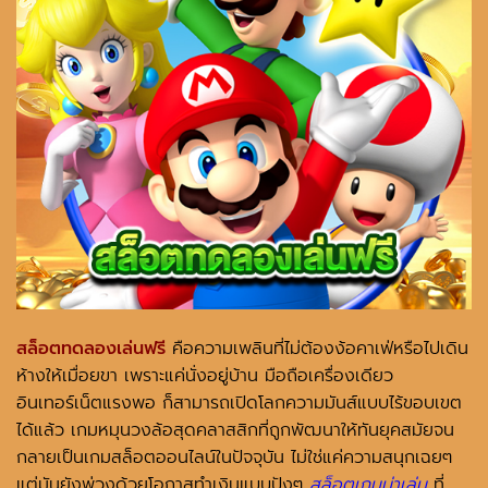
สล็อตทดลองเล่นฟรี
คือความเพลินที่ไม่ต้องง้อคาเฟ่หรือไปเดิน
ห้างให้เมื่อยขา เพราะแค่นั่งอยู่บ้าน มือถือเครื่องเดียว
อินเทอร์เน็ตแรงพอ ก็สามารถเปิดโลกความมันส์แบบไร้ขอบเขต
ได้แล้ว เกมหมุนวงล้อสุดคลาสสิกที่ถูกพัฒนาให้ทันยุคสมัยจน
กลายเป็นเกมสล็อตออนไลน์ในปัจจุบัน ไม่ใช่แค่ความสนุกเฉยๆ
แต่มันยังพ่วงด้วยโอกาสทำเงินแบบปังๆ
สล็อตเกมน่าเล่น
ที่