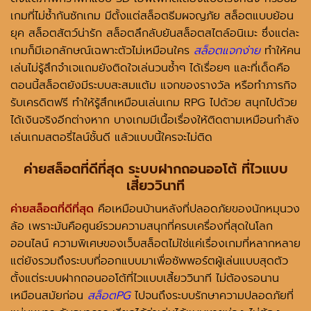
เกมที่ไม่ซ้ำกันซักเกม มีตั้งแต่สล็อตธีมผจญภัย สล็อตแบบย้อน
ยุค สล็อตสัตว์น่ารัก สล็อตลึกลับยันสล็อตสไตล์อนิเมะ ซึ่งแต่ละ
เกมก็มีเอกลักษณ์เฉพาะตัวไม่เหมือนใคร
สล็อตแจกง่าย
ทำให้คน
เล่นไม่รู้สึกจำเจแถมยังติดใจเล่นวนซ้ำๆ ได้เรื่อยๆ และที่เด็ดคือ
ตอนนี้สล็อตยังมีระบบสะสมแต้ม แจกของรางวัล หรือทำภารกิจ
รับเครดิตฟรี ทำให้รู้สึกเหมือนเล่นเกม RPG ไปด้วย สนุกไปด้วย
ได้เงินจริงอีกต่างหาก บางเกมมีเนื้อเรื่องให้ติดตามเหมือนกำลัง
เล่นเกมสตอรี่ไลน์ชั้นดี แล้วแบบนี้ใครจะไม่ติด
ค่ายสล็อตที่ดีที่สุด ระบบฝากถอนออโต้ ที่ไวแบบ
เสี้ยววินาที
ค่ายสล็อตที่ดีที่สุด
คือเหมือนบ้านหลังที่ปลอดภัยของนักหมุนวง
ล้อ เพราะมันคือศูนย์รวมความสนุกที่ครบเครื่องที่สุดในโลก
ออนไลน์ ความพิเศษของเว็บสล็อตไม่ใช่แค่เรื่องเกมที่หลากหลาย
แต่ยังรวมถึงระบบที่ออกแบบมาเพื่อซัพพอร์ตผู้เล่นแบบสุดตัว
ตั้งแต่ระบบฝากถอนออโต้ที่ไวแบบเสี้ยววินาที ไม่ต้องรอนาน
เหมือนสมัยก่อน
สล็อตPG
ไปจนถึงระบบรักษาความปลอดภัยที่