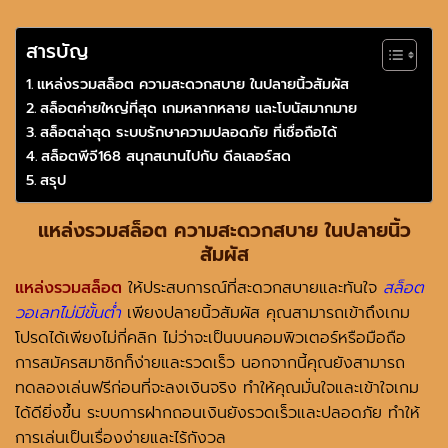
สารบัญ
แหล่งรวมสล็อต ความสะดวกสบาย ในปลายนิ้วสัมผัส
สล็อตค่ายใหญ่ที่สุด เกมหลากหลาย และโบนัสมากมาย
สล็อตล่าสุด ระบบรักษาความปลอดภัย ที่เชื่อถือได้
สล็อตพีจี168 สนุกสนานไปกับ ดีลเลอร์สด
สรุป
แหล่งรวมสล็อต
ความสะดวกสบาย ในปลายนิ้ว
สัมผัส
แหล่งรวมสล็อต
ให้ประสบการณ์ที่สะดวกสบายและทันใจ
สล็อต
วอเลทไม่มีขั้นต่ำ
เพียงปลายนิ้วสัมผัส คุณสามารถเข้าถึงเกม
โปรดได้เพียงไม่กี่คลิก ไม่ว่าจะเป็นบนคอมพิวเตอร์หรือมือถือ
การสมัครสมาชิกก็ง่ายและรวดเร็ว นอกจากนี้คุณยังสามารถ
ทดลองเล่นฟรีก่อนที่จะลงเงินจริง ทำให้คุณมั่นใจและเข้าใจเกม
ได้ดียิ่งขึ้น ระบบการฝากถอนเงินยังรวดเร็วและปลอดภัย ทำให้
การเล่นเป็นเรื่องง่ายและไร้กังวล