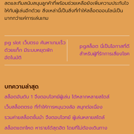
สดและทีมสนับสนุนลูกค้าที่พร้อมช่วยเหลือยังเพิ่มความประทับใจ
ให้กับผู้เล่นอีกด้วย สิ่งเหล่านี้เป็นสิ่งที่ทำให้สล็อตออนไลน์เป็น
มากกว่าแค่การเล่นเกม
pg slot เว็บตรง ค้นหาเกมเร็ว
pgสล็อต นี่เป็นโอกาสที่ดี
ด้วยแท็ก มีระบบหยุดพัก
สำหรับผู้ที่รักการเสี่ยงโชค
อัตโนมัติ
บทความล่าสุด
สล็อตอันดับ 1 จึงตอบโจทย์ผู้เล่น ได้หลากหลายสไตล์
เว็บสล็อตตรง ที่ทำให้การหมุนวงล้อ สนุกต่อเนื่อง
รวมค่ายสล็อตชั้นนำ จึงตอบโจทย์ ผู้เล่นหลายสไตล์
สล็อตแตกโหด หารายได้สุดฮิต โดยที่ไม่ต้องเดินทาง