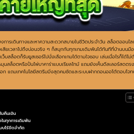
กเลี่ยงการเดินทางและหาความสะดวกสบายในชีวิตประจำวัน สล็อตออนไลน
งเสียเวลาไปถึงบ่อนจริง ๆ ก็สนุกกับทุกเกมเดิมพันได้ทันทีที่บ้านบนมือ
ว็บสล็อตก็รับยูสเซอร์ไปนั่งเลือกเกมได้ตามใจชอบ เล่นเมื่อไรก็ได้ไม่
กหมุนสล็อตหรือปั่นไพ่บาคาร่าแบบเรียลไทม์ แถมยังเห็นดีลเลอร์สดตร
งนอก แถมเทคโนโลยีสตรีมมิ่งสุดคมชัดและระบบฝากถอนออโต้ตอบโจทย
้มคืนเงิน
จในทุกการเดิมพัน
บไร้ขีดจำกัด