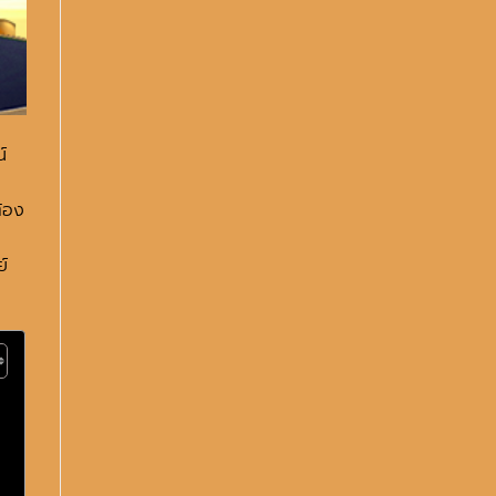
์
ต้อง
ง
์