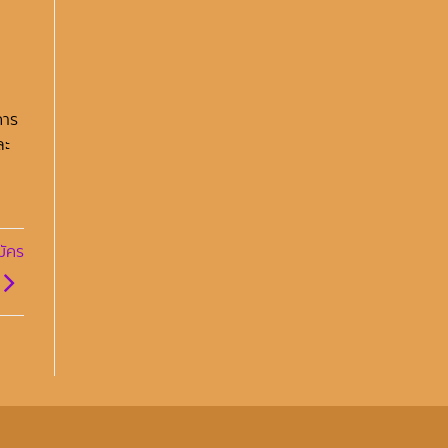
การ
ละ
มัคร