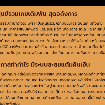
นย์รวมเกมเดิมพัน สุดอลังการ
งโชคธรรมดาอีกต่อไป เพราะเป็นศูนย์รวมความบันเทิงระดับโลก มีทั้งเกม
้นหนัก บาคาร่าแบบไลฟ์สด แถมยังมีรูเล็ต เสือมังกร ไฮโล และเกมใหม
รมาให้เลือกเพียบจากค่ายดังระดับอินเตอร์ คุณจะรู้สึกเหมือนเดินอยู
่านั้นเอง นอกจากนี้ยังสามารถเข้าเล่นแบบหลายโต๊ะพร้อมกัน หรือจะแ
ยังมีฟีเจอร์พิเศษอย่างเกมโชว์ เล่นแบบถ่ายทอดสด เพิ่มความตื่นเต้นใ
กัดแค่เกมพื้นฐาน แต่มาพร้อมความแปลกใหม่ อย่างเกมยิงปลา เกมคริ
โอกาสทำกำไร มีระบบสะสมแต้มคืนเงิน
บบไร้หลักเกณฑ์ แต่เต็มไปด้วยกลยุทธ์และเทคนิคเดิมพันให้คุณได้ศึกษาก่
ิง ทั้งสูตรบาคาร่า เทคนิคสปินสล็อต ระบบทดลองเล่นฟรีที่ช่วยให้เข้าใ
แสดงผลย้อนหลัง เว็บสล็อตส่วนใหญ่ออกแบบอินเตอร์เฟซให้วางแผนแล
งก่อนลงสนามจริงก็ช่วยลดความเสี่ยง การสลับเกมเล่นระหว่างแบ
ทาง ไม่ต้องกลัวขาดทุนจากเกมเดียวเหมือนแต่ก่อน นอกจากนี้เว็บสล็อ
โบนัสฟรีสปิน