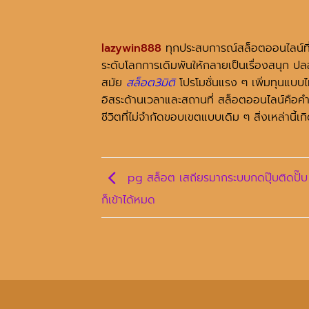
lazywin888
ทุกประสบการณ์สล็อตออนไลน์ที
ระดับโลกการเดิมพันให้กลายเป็นเรื่องสนุก ปลอ
สมัย
สล็อต3มิติ
โปรโมชั่นแรง ๆ เพิ่มทุนแบบไ
อิสระด้านเวลาและสถานที่ สล็อตออนไลน์คือคำต
ชีวิตที่ไม่จำกัดขอบเขตแบบเดิม ๆ สิ่งเหล่านี้
pg สล็อต เสถียรมากระบบกดปุ๊บติดปั๊บ
ก็เข้าได้หมด