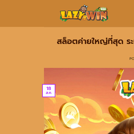
ข้าม
ไป
ยัง
เนื้อหา
สล็อตค่ายใหญ่ที่สุด
P
18
ส.ค.