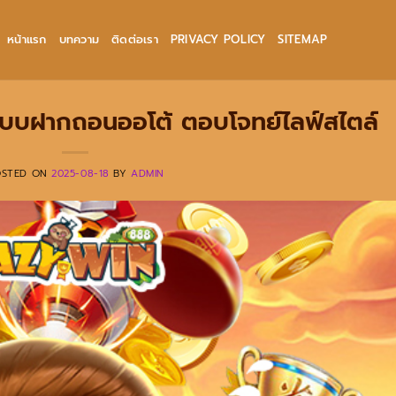
หน้าแรก
บทความ
ติดต่อเรา
PRIVACY POLICY
SITEMAP
 ระบบฝากถอนออโต้ ตอบโจทย์ไลฟ์สไตล์
OSTED ON
2025-08-18
BY
ADMIN