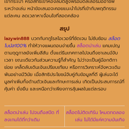
เข้ากระเป๋า หรือสิทธิ์เข้าห้องลิมิตสูงพร้อมดีลเลอร์มืออาชีพ
ระหว่างเล่น หน้าข้อเสนอจะคอยแนะนำโปรที่เข้ากับพฤติกรรม
แต่ละคน ลดเวลาหาเงื่อนไขที่สอดคล้อง
สรุป
lazywin888
บวกกับกฎโรลโอเวอร์ที่ชัดเจน ไม่ซับซ้อน
สล็อต
โบนัส100%
ทำให้วางแผนถอนง่ายขึ้น
สล็อตน่าเล่น
แคมเปญ
ตามฤดูกาลยังเพิ่มสีสัน ตั้งแต่ธีมเทศกาลไปจนถึงชาเลนจ์จับ
เวลา ขณะเดียวกันส่วนความรู้ก็สำคัญ ไม่ว่าจะเป็นคู่มือกติกา
ย่อย เคล็ดลับเดินเงินเปรียบเทียบ หรือการวิเคราะห์จังหวะเดิม
พันอย่างมีวินัย เมื่อสิทธิประโยชน์จับคู่กับข้อมูลที่ดี ผู้เล่นจะได้
มูลค่าเพิ่มทั้งด้านตัวเงินและทักษะการเล่น เกิดเป็นประสบการณ์ที่
คุ้มค่า ยั่งยืน และเหนือกว่าเพียงการลุ้นผลในแต่ละรอบ
สล็อตน่าเล่น ไปจนถึงสปีด ที่
สล็อตไม่ติดเทิร์น โหมดทดลอง
ลงเกมได้ถี่กว่าเดิม
เล่น ไม่ได้มีแค่ความบันเทิง