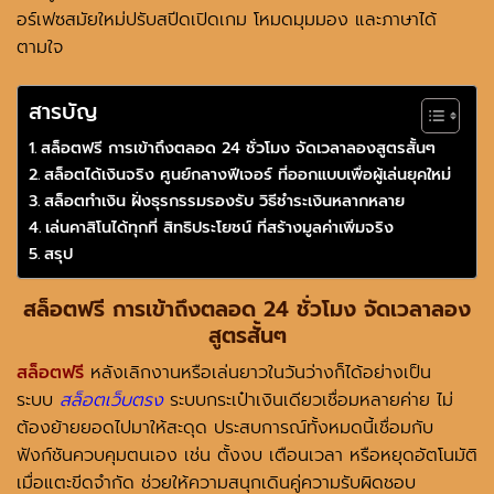
อร์เฟซสมัยใหม่ปรับสปีดเปิดเกม โหมดมุมมอง และภาษาได้
ตามใจ
สารบัญ
สล็อตฟรี การเข้าถึงตลอด 24 ชั่วโมง จัดเวลาลองสูตรสั้นๆ
สล็อตได้เงินจริง ศูนย์กลางฟีเจอร์ ที่ออกแบบเพื่อผู้เล่นยุคใหม่
สล็อตทำเงิน ฝั่งธุรกรรมรองรับ วิธีชำระเงินหลากหลาย
เล่นคาสิโนได้ทุกที่ สิทธิประโยชน์ ที่สร้างมูลค่าเพิ่มจริง
สรุป
สล็อตฟรี การเข้าถึงตลอด 24 ชั่วโมง จัดเวลาลอง
สูตรสั้นๆ
สล็อตฟรี
หลังเลิกงานหรือเล่นยาวในวันว่างก็ได้อย่างเป็น
ระบบ
สล็อตเว็บตรง
ระบบกระเป๋าเงินเดียวเชื่อมหลายค่าย ไม่
ต้องย้ายยอดไปมาให้สะดุด ประสบการณ์ทั้งหมดนี้เชื่อมกับ
ฟังก์ชันควบคุมตนเอง เช่น ตั้งงบ เตือนเวลา หรือหยุดอัตโนมัติ
เมื่อแตะขีดจำกัด ช่วยให้ความสนุกเดินคู่ความรับผิดชอบ