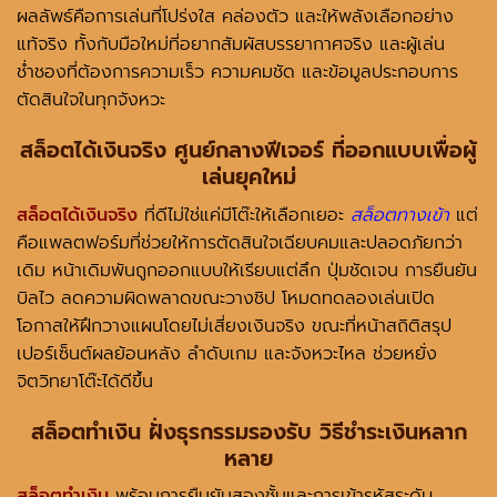
ผลลัพธ์คือการเล่นที่โปร่งใส คล่องตัว และให้พลังเลือกอย่าง
แท้จริง ทั้งกับมือใหม่ที่อยากสัมผัสบรรยากาศจริง และผู้เล่น
ช่ำชองที่ต้องการความเร็ว ความคมชัด และข้อมูลประกอบการ
ตัดสินใจในทุกจังหวะ
สล็อตได้เงินจริง ศูนย์กลางฟีเจอร์ ที่ออกแบบเพื่อผู้
เล่นยุคใหม่
สล็อตได้เงินจริง
ที่ดีไม่ใช่แค่มีโต๊ะให้เลือกเยอะ
สล็อตทางเข้า
แต่
คือแพลตฟอร์มที่ช่วยให้การตัดสินใจเฉียบคมและปลอดภัยกว่า
เดิม หน้าเดิมพันถูกออกแบบให้เรียบแต่ลึก ปุ่มชัดเจน การยืนยัน
บิลไว ลดความผิดพลาดขณะวางชิป โหมดทดลองเล่นเปิด
โอกาสให้ฝึกวางแผนโดยไม่เสี่ยงเงินจริง ขณะที่หน้าสถิติสรุป
เปอร์เซ็นต์ผลย้อนหลัง ลำดับเกม และจังหวะไหล ช่วยหยั่ง
จิตวิทยาโต๊ะได้ดีขึ้น
สล็อตทำเงิน ฝั่งธุรกรรมรองรับ วิธีชำระเงินหลาก
หลาย
สล็อตทำเงิน
พร้อมการยืนยันสองชั้นและการเข้ารหัสระดับ