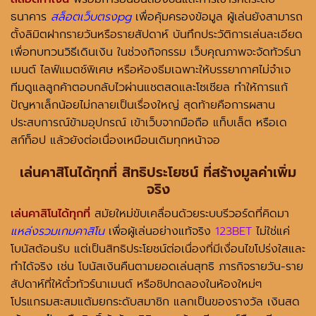
ธนาคาร
สล็อตเว็บตรงpg
เพื่อคุ้มครองข้อมูล ผู้เล่นยังสามารถ
ตั้งลิมิตฝากรายวันหรือรายสัปดาห์ บันทึกประวัติการเล่นละเอียด
เพื่อทบทวนวิธีเดินเงิน ในช่วงกิจกรรม เว็บคุณภาพจะจัดทัวร์นา
เมนต์ ไลฟ์แมตช์พิเศษ หรือห้องธีมเฉพาะให้บรรยากาศไม่จำเจ
ทีมดูแลลูกค้าตอบกลับไวผ่านแชตสดและโซเชียล ทำให้การแก้
ปัญหาเล็กน้อยไม่กลายเป็นเรื่องใหญ่ สุดท้ายคือการผสาน
ประสบการณ์ข้ามอุปกรณ์ เข้าเว็บจากมือถือ แท็บเล็ต หรือเด
สก์ท็อป แล้วยังต่อเนื่องเหมือนเดิมทุกหน้าจอ
เล่นคาสิโนได้ทุกที่ สิทธิประโยชน์ ที่สร้างมูลค่าเพิ่ม
จริง
เล่นคาสิโนได้ทุกที่
สมัยใหม่ขับเคลื่อนด้วยระบบรีวอร์ดที่คิดมา
แหล่งรวมเกมคาสิโน
เพื่อผู้เล่นอย่างแท้จริง
123BET
ไม่ใช่แค่
โบนัสต้อนรับ แต่เป็นสิทธิประโยชน์ต่อเนื่องที่มีเงื่อนไขโปร่งใสและ
ทำได้จริง เช่น โบนัสเงินคืนตามยอดเล่นสุทธิ ภารกิจรายวัน-ราย
สัปดาห์ที่ให้ตั๋วทัวร์นาเมนต์ หรือชิปทดลองในห้องใหม่ๆ
โปรแกรมสะสมแต้มยกระดับสมาชิก แลกเป็นของรางวัล เงินสด