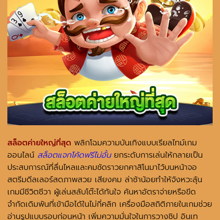
สล็อตค่ายใหญ่ที่สุด
พลิกโฉมความบันเทิงแบบเรียลไทม์เกม
ออนไลน์
สล็อตแจกโค้ดฟรีไม่อั้น
ยกระดับการเล่นให้กลายเป็น
ประสบการณ์ที่ลื่นไหลและคมชัดราวยกคาสิโนมาไว้บนหน้าจอ
สตรีมดีลเลอร์สดภาพสวย เสียงคม ล่าช้าน้อยทำให้จังหวะลุ้น
เกมมีชีวิตชีวา ผู้เล่นสลับโต๊ะได้ทันใจ ค้นหาอัตราจ่ายหรือขีด
จำกัดเดิมพันที่เข้ามือได้ในไม่กี่คลิก เครื่องมือสถิติภายในเกมช่วย
อ่านรูปแบบรอบก่อนหน้า เพิ่มความมั่นใจในการวางชิป อินเท