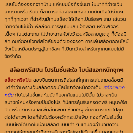
แบบไม่ต้องออกจากบ้าน แค่หยิบมือถือขึ้นมา ในนาทีที่ว่างเว้น
จากงานหรือเรียน ก็สามารถท่องโลกแห่งความบันเทิงได้ง่ายๆ
ทุกที่ทุกเวลา ที่สำคัญมีเกมสล็อตให้เลือกเป็นร้อยๆ เกม เล่นวน
ได้ทั้งวันไม่มีซ้ำ ฟีลลิ่งในการลุ้นโบนัส แจ็กพอต หรือฟีเจอร์
เด็ดๆ ในแต่ละเกม ไม่ว่าจะสายหัวใจว้าวุ่นหรือสายมูเตลู ก็ต้องมี
สักเกมที่ตอบโจทย์สไตล์ของตัวเองจริงๆ การเล่นสล็อตออนไลน์
จึงเป็นเหมือนประตูสู่โลกชิลๆ ที่เปิดกว้างสำหรับทุกคนแบบไม่มี
ข้อจำกัด
สล็อตฟรีสปิน
โปรโมชั่นสะใจ โบนัสแจกหนักจุกๆ
สล็อตฟรีสปิน
ลองจินตนาการถึงโลกที่ทุกการเล่นเกมสล็อตมี
แต่คำว่าเพราะเว็บสล็อตออนไลน์เขาจัดหนักจัดเต็ม
สล็อตแตก
หมื่น
กับโปรโมชั่นและโบนัสที่แจกกันแบบไม่มีอั้น ไม่ว่าจะเป็น
สมาชิกใหม่หรือสายปั่นมือโปร ก็มีสิทธิ์ลุ้นรับเครดิตฟรี หมุนฟรีส
ปิน หรือเงินรางวัลเพิ่มอีกเพียบ ช่วยให้ผู้เล่นสามารถเข้าไปลุย
ต่อได้ยาวๆ โดยที่ยังไม่ต้องควักกระเป๋าเพิ่ม กองทัพโปรโมชั่น
แบบนี้หาได้ยากในบ่อนสล็อตแบบเก่า ๆ แถมยังอำนวยความ
สะดวกให้ทุกคนเข้าถึงการลุ้นรางวัลใหญ่ได้มากขึ้น บอกเลยว่า