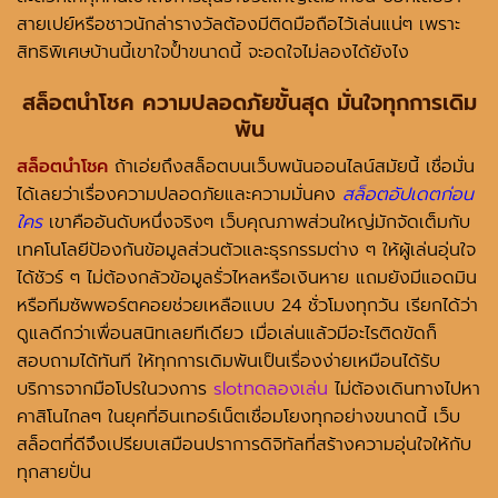
สายเปย์หรือชาวนักล่ารางวัลต้องมีติดมือถือไว้เล่นแน่ๆ เพราะ
สิทธิพิเศษบ้านนี้เขาใจป้ำขนาดนี้ จะอดใจไม่ลองได้ยังไง
สล็อตนำโชค ความปลอดภัยขั้นสุด มั่นใจทุกการเดิม
พัน
สล็อตนำโชค
ถ้าเอ่ยถึงสล็อตบนเว็บพนันออนไลน์สมัยนี้ เชื่อมั่น
ได้เลยว่าเรื่องความปลอดภัยและความมั่นคง
สล็อตอัปเดตก่อน
ใคร
เขาคืออันดับหนึ่งจริงๆ เว็บคุณภาพส่วนใหญ่มักจัดเต็มกับ
เทคโนโลยีป้องกันข้อมูลส่วนตัวและธุรกรรมต่าง ๆ ให้ผู้เล่นอุ่นใจ
ได้ชัวร์ ๆ ไม่ต้องกลัวข้อมูลรั่วไหลหรือเงินหาย แถมยังมีแอดมิน
หรือทีมซัพพอร์ตคอยช่วยเหลือแบบ 24 ชั่วโมงทุกวัน เรียกได้ว่า
ดูแลดีกว่าเพื่อนสนิทเลยทีเดียว เมื่อเล่นแล้วมีอะไรติดขัดก็
สอบถามได้ทันที ให้ทุกการเดิมพันเป็นเรื่องง่ายเหมือนได้รับ
บริการจากมือโปรในวงการ
slotทดลองเล่น
ไม่ต้องเดินทางไปหา
คาสิโนไกลๆ ในยุคที่อินเทอร์เน็ตเชื่อมโยงทุกอย่างขนาดนี้ เว็บ
สล็อตที่ดีจึงเปรียบเสมือนปราการดิจิทัลที่สร้างความอุ่นใจให้กับ
ทุกสายปั่น