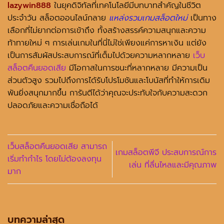
lazywin888
ในยุคดิจิทัลที่เทคโนโลยีมีบทบาทสำคัญในชีวิต
ประจำวัน สล็อตออนไลน์กลาย
แหล่งรวมเกมสล็อตใหม่
เป็นทาง
เลือกที่ไม่ยากต่อการเข้าถึง ทั้งสร้างสรรค์ความสนุกและความ
ท้าทายใหม่ ๆ การเล่นเกมในที่นี่ไม่ใช่เพียงแค่การหาเงิน แต่ยัง
เป็นการสัมผัสประสบการณ์ที่เต็มไปด้วยความหลากหลาย
เว็บ
สล็อตคืนยอดเสีย
มีโอกาสในการชนะที่หลากหลาย มีความเป็น
ส่วนตัวสูง รวมไปถึงการได้รับโปรโมชันและโบนัสที่ทำให้การเดิม
พันยิ่งสนุกมากขึ้น การันตีได้ว่าคุณจะประทับใจกับความสะดวก
ปลอดภัยและความเชื่อถือได้
เว็บสล็อตคืนยอดเสีย สามารถ
เกมสล็อตพีจี ประสบการณ์การ
เริ่มทำกำไร โดยไม่ต้องลงทุน
เล่น ที่ลื่นไหลและมีคุณภาพ
มาก
บทความล่าสุด