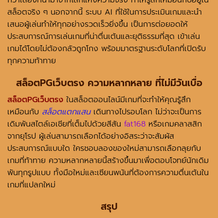
กว่าเสียงที่นำมาจากโลกแห่งความจริง ทำให้รู้สึกเหมือนกับอยู่ใน
สล็อตจริง ๆ นอกจากนี้ ระบบ AI ที่ใช้ในการประเมินเกมและนำ
เสนอผู้เล่นทำให้ทุกอย่างรวดเร็วยิ่งขึ้น เป็นการต่อยอดให้
ประสบการณ์การเล่นเกมที่น่าตื่นเต้นและยุติธรรมที่สุด เข้าเล่น
เกมได้โดยไม่ต้องกลัวถูกโกง พร้อมมาตรฐานระดับโลกที่เปิดรับ
ทุกความท้าทาย
สล็อตPGเว็บตรง ความหลากหลาย ที่ไม่มีวันเบื่อ
สล็อตPGเว็บตรง
ในสล็อตออนไลน์มีเกมที่จะทำให้คุณรู้สึก
เหมือนกับ
สล็อตแตกแสน
เดินทางไปรอบโลก ไม่ว่าจะเป็นการ
เดิมพันสไตล์เอเชียที่เต็มไปด้วยสีสัน
fat168
หรือเกมคลาสสิก
จากยุโรป ผู้เล่นสามารถเลือกได้อย่างอิสระว่าจะสัมผัส
ประสบการณ์แบบใด ใครชอบลองของใหม่สามารถเลือกลุยกับ
เกมที่ท้าทาย ความหลากหลายนี้สร้างขึ้นมาเพื่อตอบโจทย์นักเดิม
พันทุกรูปแบบ ทั้งมือใหม่และเซียนพนันที่ต้องการความตื่นเต้นใน
เกมที่แปลกใหม่
สรุป