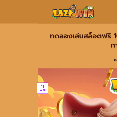
ข้าม
ไป
ยัง
เนื้อหา
ทดลองเล่นสล็อตฟรี 
กา
P
11
พ.ย.