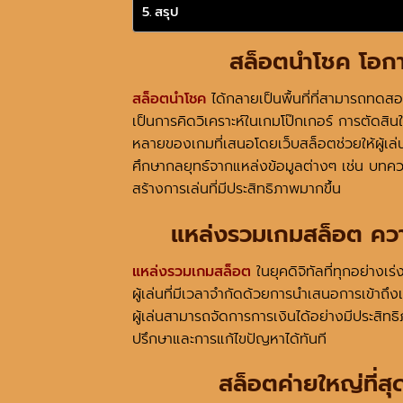
สรุป
สล็อตนำโชค โอกา
สล็อตนำโชค
ได้กลายเป็นพื้นที่ที่สามารถท
เป็นการคิดวิเคราะห์ในเกมโป๊กเกอร์ การตัด
หลายของเกมที่เสนอโดยเว็บสล็อตช่วยให้ผู้เ
ศึกษากลยุทธ์จากแหล่งข้อมูลต่างๆ เช่น บทคว
สร้างการเล่นที่มีประสิทธิภาพมากขึ้น
แหล่งรวมเกมสล็อต ควา
แหล่งรวมเกมสล็อต
ในยุคดิจิทัลที่ทุกอย่าง
ผู้เล่นที่มีเวลาจำกัดด้วยการนำเสนอการเข้าถ
ผู้เล่นสามารถจัดการการเงินได้อย่างมีประสิทธิ
ปรึกษาและการแก้ไขปัญหาได้ทันที
สล็อตค่ายใหญ่ที่สุ