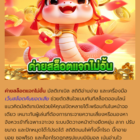
ค่ายสล็อตแจกไม่อั้น
มัลติเทเบิล สถิติอ่านง่าย และเครื่องมือ
เว็บสล็อตคืนยอดเสีย
ช่วยตัดสินใจแบบทันทีสล็อตออนไลน์
แนวคิดมัลติเทเบิลช่วยให้คุณเปิดหลายโต๊ะพร้อมกันในหน้าจอ
เดียว เหมาะกับผู้เล่นที่ต้องการกระจายความเสี่ยงหรือมองหา
จังหวะเข้าที่เฉพาะเจาะจง ระบบจัดวางหน้าต่างยืดหยุ่น ลาก ปรับ
ขนาด และปักหมุดโต๊ะโปรดได้ สถิติถนนไพ่ทั้งบิ๊กโรด บิ๊กอาย
บอย ซอฟโรด และค็อกโรดถูกสรุปแบบมินิมอล เน้นอ่านไว