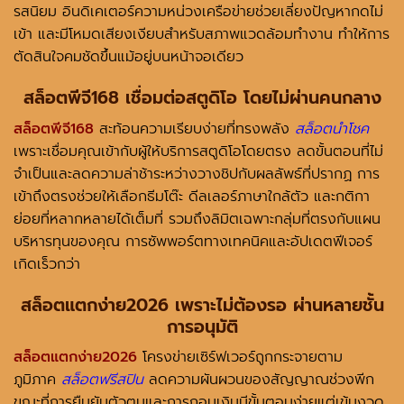
รสนิยม อินดิเคเตอร์ความหน่วงเครือข่ายช่วยเลี่ยงปัญหากดไม่
เข้า และมีโหมดเสียงเงียบสำหรับสภาพแวดล้อมทำงาน ทำให้การ
ตัดสินใจคมชัดขึ้นแม้อยู่บนหน้าจอเดียว
สล็อตพีจี168 เชื่อมต่อสตูดิโอ โดยไม่ผ่านคนกลาง
สล็อตพีจี168
สะท้อนความเรียบง่ายที่ทรงพลัง
สล็อตนำโชค
เพราะเชื่อมคุณเข้ากับผู้ให้บริการสตูดิโอโดยตรง ลดขั้นตอนที่ไม่
จำเป็นและลดความล่าช้าระหว่างวางชิปกับผลลัพธ์ที่ปรากฏ การ
เข้าถึงตรงช่วยให้เลือกธีมโต๊ะ ดีลเลอร์ภาษาใกล้ตัว และกติกา
ย่อยที่หลากหลายได้เต็มที่ รวมถึงลิมิตเฉพาะกลุ่มที่ตรงกับแผน
บริหารทุนของคุณ การซัพพอร์ตทางเทคนิคและอัปเดตฟีเจอร์
เกิดเร็วกว่า
สล็อตแตกง่าย2026 เพราะไม่ต้องรอ ผ่านหลายชั้น
การอนุมัติ
สล็อตแตกง่าย2026
โครงข่ายเซิร์ฟเวอร์ถูกกระจายตาม
ภูมิภาค
สล็อตฟรีสปิน
ลดความผันผวนของสัญญาณช่วงพีก
ขณะที่การยืนยันตัวตนและการถอนเงินมีขั้นตอนง่ายแต่เข้มงวด