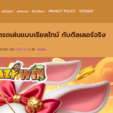
หน้าแรก
บทความ
ติดต่อเรา
PRIVACY POLICY
SITEMAP
ารถเล่นแบบเรียลไทม์ กับดีลเลอร์จริง
OSTED ON
2025-12-25
BY
ADMIN