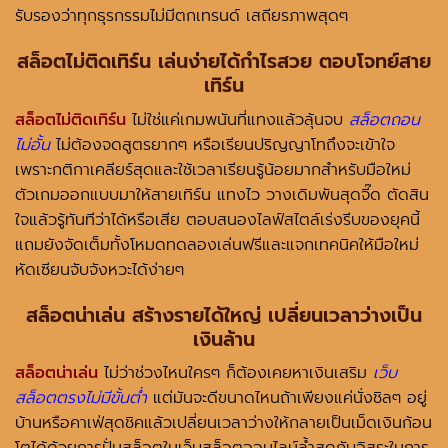
รับรองว่าทุกธุรกรรมไม่มีตกเทรนด์ เสถียรภาพสุดๆ
สล็อตไม่ติดเทิร์น เล่นง่ายได้กำไรสวย ตอบโจทย์สาย
เทิร์น
สล็อตไม่ติดเทิร์น
ไม่ใช่แค่เกมพนันที่แทงแล้วลุ้นจบ
สล็อตถอน
ไม่อั้น
ไม่ต้องจดสูตรยากๆ หรือเรียนปริญญาโทถึงจะเข้าใจ
เพราะกติกาเคลียร์สุดและใช้เวลาเรียนรู้น้อยมากสำหรับมือใหม่
ตัวเกมออกแบบมาให้สายเทิร์น แทงไว วางเดิมพันสุดจี๊ด ตัดสิน
ใจแล้วรู้ทันทีว่าได้หรือเสีย ตอบสนองไลฟ์สไตล์เร่งรีบของยุคนี้
แถมยังจัดเต็มทั้งโหมดทดลองเล่นฟรีและแจกเทคนิคให้มือใหม่
หัดเซียนจับจังหวะได้ง่ายๆ
สล็อตน่าเล่น สร้างรายได้ใหญ่ เปลี่ยนเวลาว่างเป็น
เงินล้าน
สล็อตน่าเล่น
ไม่ว่าช่วงไหนใครๆ ก็ต้องเคยหาเงินเสริม
เว็บ
สล็อตตรงไม่มีขั้นต่ำ
แต่มันจะดีขนาดไหนถ้าเพียงแค่นั่งชิลๆ อยู่
บ้านหรือคาเฟ่สุดชิคแล้วเปลี่ยนเวลาว่างให้กลายเป็นเม็ดเงินก้อน