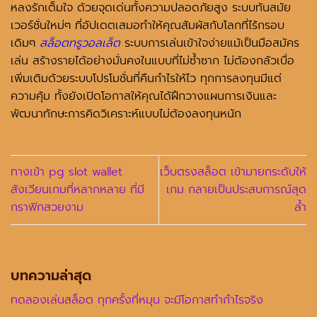
หลงรักเต็มใจ ด้วยจุดเด่นทั้งความปลอดภัยสูง ระบบทันสมัย
เวอร์ชั่นใหม่ๆ ที่อัปเดตเสมอทำให้คุณสัมผัสกับโลกที่ไร้กรอบ
เดิมๆ
สล็อตทรูวอลเล็ต
ระบบการเล่นเข้าใจง่ายแม้เป็นมือสมัคร
เล่น สร้างรายได้อย่างมั่นคงในแบบที่ไม่ซ้ำซาก ไม่ต้องกลัวเบื่อ
เพิ่มเติมด้วยระบบโปรโมชั่นที่คืนกำไรให้ไว ทุกการลงทุนมีแต่
ความคุ้ม ทั้งยังเปิดโอกาสให้คุณได้ฝึกวางแผนการเงินและ
พัฒนาทักษะการคิดวิเคราะห์แบบไม่ต้องลงทุนหนัก
ทางเข้า pg slot wallet
เว็บตรงสล็อต เข้ามายกระดับให้
สังเวียนเกมที่หลากหลาย ที่มี
เกม กลายเป็นประสบการณ์สุด
กราฟิกสวยงาม
ล้ำ
บทความล่าสุด
ทดลองเล่นสล็อต ทุกครั้งที่หมุน จะมีโอกาสทำกำไรจริง