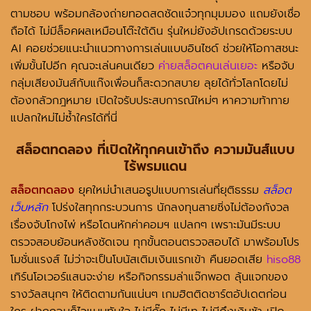
ตามชอบ พร้อมกล้องถ่ายทอดสดชัดแจ๋วทุกมุมมอง แถมยังเชื่อ
ถือได้ ไม่มีล็อคผลเหมือนโต๊ะใต้ดิน รุ่นใหม่ยังอัปเกรดด้วยระบบ
AI คอยช่วยแนะนำแนวทางการเล่นแบบอินไซด์ ช่วยให้โอกาสชนะ
เพิ่มขั้นไปอีก คุณจะเล่นคนเดียว
ค่ายสล็อตคนเล่นเยอะ
หรือจับ
กลุ่มเสียงมันส์กับแก๊งเพื่อนก็สะดวกสบาย ลุยได้ทั่วโลกโดยไม่
ต้องกลัวกฎหมาย เปิดใจรับประสบการณ์ใหม่ๆ หาความท้าทาย
แปลกใหม่ไม่ซ้ำใครได้ที่นี่
สล็อตทดลอง ที่เปิดให้ทุกคนเข้าถึง ความมันส์แบบ
ไร้พรมแดน
สล็อตทดลอง
ยุคใหม่นำเสนอรูปแบบการเล่นที่ยุติธรรม
สล็อต
เว็บหลัก
โปร่งใสทุกกระบวนการ นักลงทุนสายซิ่งไม่ต้องกังวล
เรื่องจับโกงไพ่ หรือโดนหักค่าคอมฯ แปลกๆ เพราะมันมีระบบ
ตรวจสอบย้อนหลังชัดเจน ทุกขั้นตอนตรวจสอบได้ มาพร้อมโปร
โมชั่นแรงส์ ไม่ว่าจะเป็นโบนัสเติมเงินแรกเข้า คืนยอดเสีย
hiso88
เทิร์นโอเวอร์แสนจะง่าย หรือกิจกรรมล่าแจ๊กพอต ลุ้นแจกของ
รางวัลสนุกๆ ให้ติดตามกันแน่นๆ เกมฮิตติดชาร์ตอัปเดตก่อน